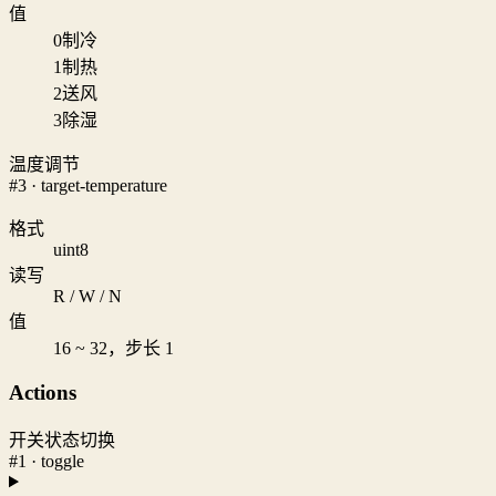
值
0
制冷
1
制热
2
送风
3
除湿
温度调节
#3 · target-temperature
格式
uint8
读写
R / W / N
值
16 ~ 32，步长 1
Actions
开关状态切换
#1 · toggle