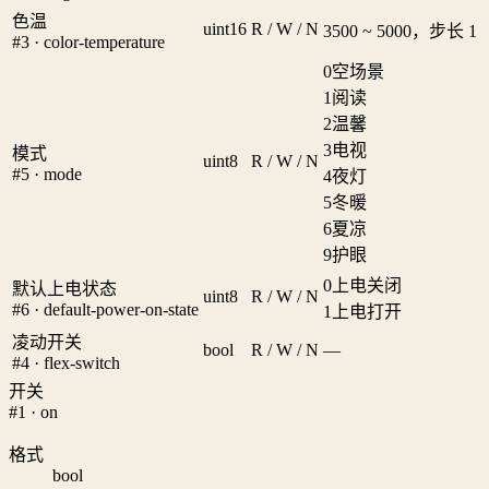
色温
uint16
R / W / N
3500 ~ 5000，步长 1
#3 · color-temperature
0
空场景
1
阅读
2
温馨
3
电视
模式
uint8
R / W / N
#5 · mode
4
夜灯
5
冬暖
6
夏凉
9
护眼
0
上电关闭
默认上电状态
uint8
R / W / N
#6 · default-power-on-state
1
上电打开
凌动开关
bool
R / W / N
—
#4 · flex-switch
开关
#1 · on
格式
bool