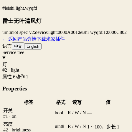
#leishi.light.wyqfd
雷士无叶清风灯
urn:miot-spec-v2:device:light:0000A001:leishi-wyqfd:1:0000C802
← 返回产品详情
下载米家插件
语言
中文
English
Service tree
灯
#2 · light
属性 6
动作 1
Properties
标签
格式
读写
值
开关
bool
R / W / N
—
#1 · on
亮度
uint8
R / W / N
1 ~ 100，步长 1
#2 · brightness