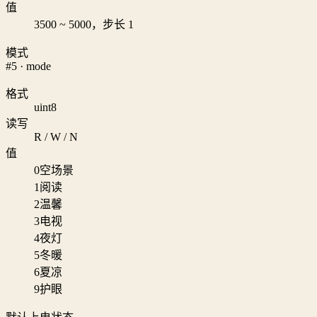
值
3500 ~ 5000，步长 1
模式
#5 · mode
格式
uint8
读写
R / W / N
值
0
空场景
1
阅读
2
温馨
3
电视
4
夜灯
5
冬暖
6
夏凉
9
护眼