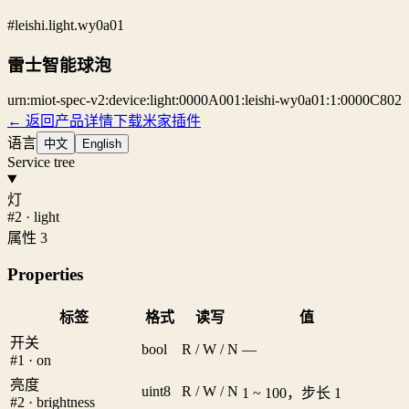
#leishi.light.wy0a01
雷士智能球泡
urn:miot-spec-v2:device:light:0000A001:leishi-wy0a01:1:0000C802
← 返回产品详情
下载米家插件
语言
中文
English
Service tree
灯
#2 · light
属性 3
Properties
标签
格式
读写
值
开关
bool
R / W / N
—
#1 · on
亮度
uint8
R / W / N
1 ~ 100，步长 1
#2 · brightness