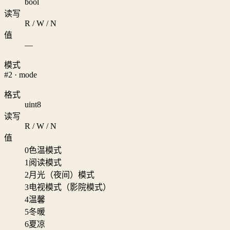
bool
读写
R / W / N
值
—
模式
#2 · mode
格式
uint8
读写
R / W / N
值
0
色温模式
1
阅读模式
2
月光（夜间）模式
3
电视模式（影院模式）
4
温馨
5
冬暖
6
夏凉