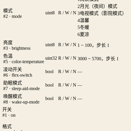
2
月光（夜间）模式
模式
uint8
R / W / N
3
电视模式（影院模式）
#2 · mode
4
温馨
5
冬暖
6
夏凉
亮度
uint8
R / W / N
1 ~ 100，步长 1
#3 · brightness
色温
uint32
R / W / N
3000 ~ 5700，步长 1
#5 · color-temperature
凌动开关
bool
R / W / N
—
#6 · flex-switch
助眠模式
bool
R / W / N
—
#7 · sleep-aid-mode
唤醒模式
bool
R / W / N
—
#8 · wake-up-mode
开关
#1 · on
格式