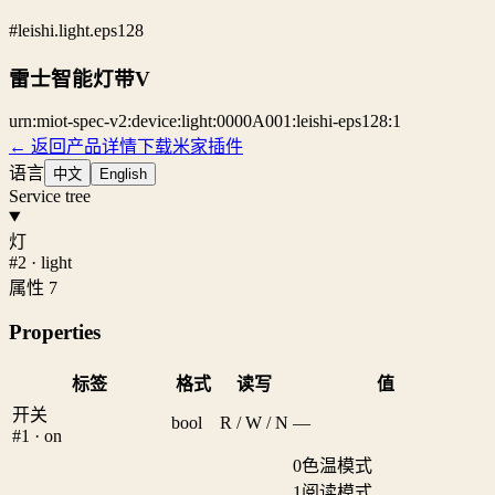
#leishi.light.eps128
雷士智能灯带V
urn:miot-spec-v2:device:light:0000A001:leishi-eps128:1
← 返回产品详情
下载米家插件
语言
中文
English
Service tree
灯
#2 · light
属性 7
Properties
标签
格式
读写
值
开关
bool
R / W / N
—
#1 · on
0
色温模式
1
阅读模式