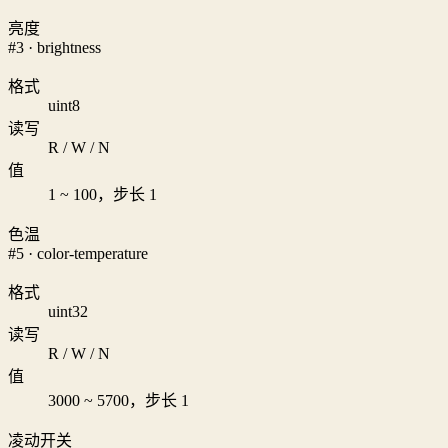
亮度
#3 · brightness
格式
uint8
读写
R / W / N
值
1 ~ 100，步长 1
色温
#5 · color-temperature
格式
uint32
读写
R / W / N
值
3000 ~ 5700，步长 1
凌动开关