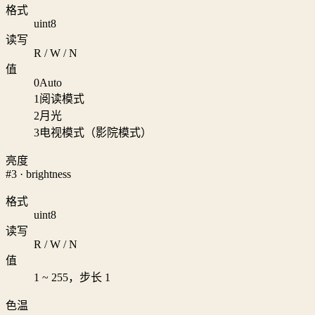
格式
uint8
读写
R / W / N
值
0
Auto
1
阅读模式
2
月光
3
电视模式（影院模式）
亮度
#3 · brightness
格式
uint8
读写
R / W / N
值
1 ~ 255，步长 1
色温