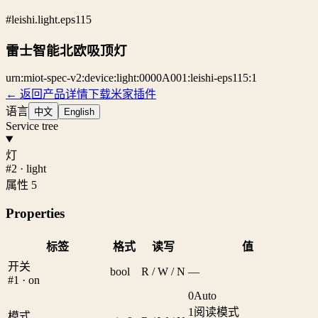
#leishi.light.eps115
雷士智能北欧吸顶灯
urn:miot-spec-v2:device:light:0000A001:leishi-eps115:1
← 返回产品详情
下载米家插件
语言
中文
English
Service tree
灯
#2 · light
属性 5
Properties
标签
格式
读写
值
开关
bool
R / W / N
—
#1 · on
0
Auto
1
阅读模式
模式