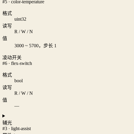
#5 · color-temperature
格式
uint32
读写
R / W / N
值
3000 ~ 5700，步长 1
凌动开关
#6 · flex-switch
格式
bool
读写
R / W / N
值
—
辅光
#3 · light-assist