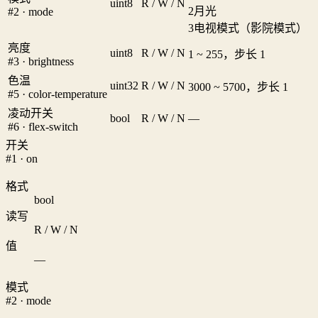
uint8
R / W / N
2
月光
#2 · mode
3
电视模式（影院模式）
亮度
uint8
R / W / N
1 ~ 255，步长 1
#3 · brightness
色温
uint32
R / W / N
3000 ~ 5700，步长 1
#5 · color-temperature
凌动开关
bool
R / W / N
—
#6 · flex-switch
开关
#1 · on
格式
bool
读写
R / W / N
值
—
模式
#2 · mode