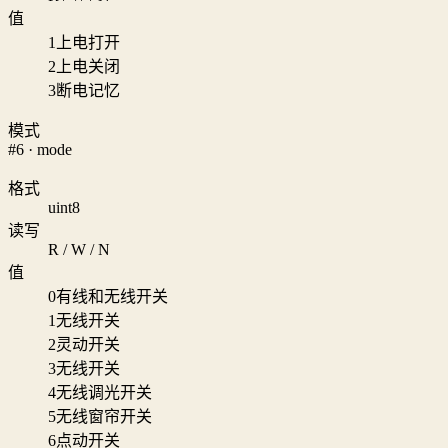
值
1
上电打开
2
上电关闭
3
断电记忆
模式
#6 · mode
格式
uint8
读写
R / W / N
值
0
有线和无线开关
1
无线开关
2
灵动开关
3
无线开关
4
无线调光开关
5
无线窗帘开关
6
点动开关