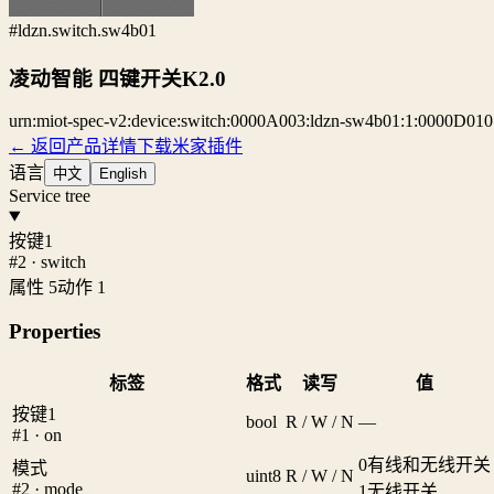
#ldzn.switch.sw4b01
凌动智能 四键开关K2.0
urn:miot-spec-v2:device:switch:0000A003:ldzn-sw4b01:1:0000D010
← 返回产品详情
下载米家插件
语言
中文
English
Service tree
按键1
#2 · switch
属性 5
动作 1
Properties
标签
格式
读写
值
按键1
bool
R / W / N
—
#1 · on
0
有线和无线开关
模式
uint8
R / W / N
#2 · mode
1
无线开关