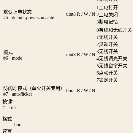
1
上电打开
默认上电状态
uint8
R / W / N
2
上电关闭
#5 · default-power-on-state
3
断电记忆
0
有线和无线开关
1
无线开关
2
灵动开关
3
无线开关
模式
uint8
R / W / N
#6 · mode
4
无线调光开关
5
无线窗帘开关
6
点动开关
7
锁定开关
防闪烁模式（单火开关专用）
bool
R / W / N
—
#7 · anti-flicker
按键1
#1 · on
格式
bool
读写