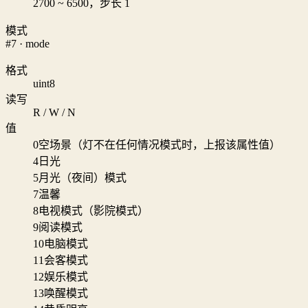
2700 ~ 6500，步长 1
模式
#7 · mode
格式
uint8
读写
R / W / N
值
0
空场景（灯不在任何情况模式时，上报该属性值）
4
日光
5
月光（夜间）模式
7
温馨
8
电视模式（影院模式）
9
阅读模式
10
电脑模式
11
会客模式
12
娱乐模式
13
唤醒模式