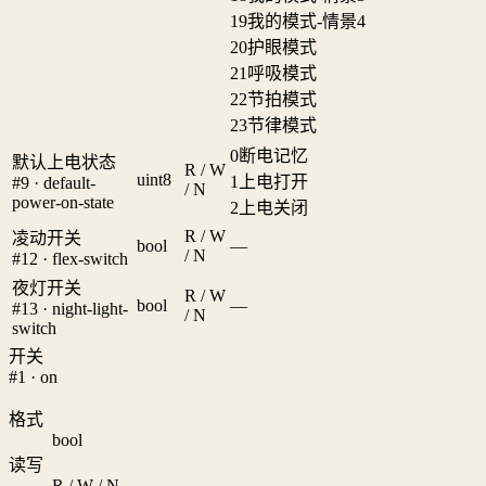
19
我的模式-情景4
20
护眼模式
21
呼吸模式
22
节拍模式
23
节律模式
0
断电记忆
默认上电状态
R / W
uint8
1
上电打开
#9 · default-
/ N
power-on-state
2
上电关闭
R / W
凌动开关
bool
—
/ N
#12 · flex-switch
夜灯开关
R / W
bool
—
#13 · night-light-
/ N
switch
开关
#1 · on
格式
bool
读写
R / W / N