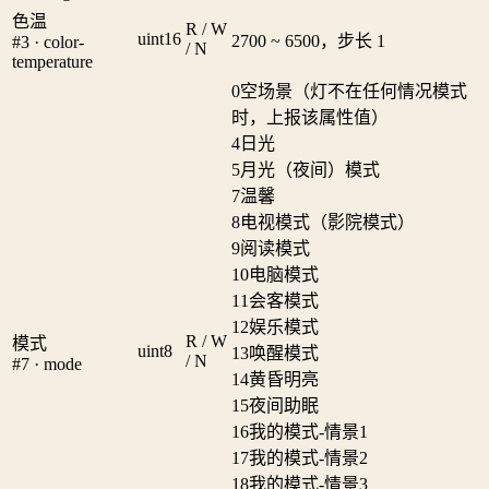
色温
R / W
uint16
2700 ~ 6500，步长 1
#3 · color-
/ N
temperature
0
空场景（灯不在任何情况模式
时，上报该属性值）
4
日光
5
月光（夜间）模式
7
温馨
8
电视模式（影院模式）
9
阅读模式
10
电脑模式
11
会客模式
12
娱乐模式
R / W
模式
uint8
13
唤醒模式
/ N
#7 · mode
14
黄昏明亮
15
夜间助眠
16
我的模式-情景1
17
我的模式-情景2
18
我的模式-情景3