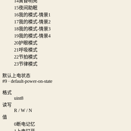
14
黄昏明亮
15
夜间助眠
16
我的模式-情景1
17
我的模式-情景2
18
我的模式-情景3
19
我的模式-情景4
20
护眼模式
21
呼吸模式
22
节拍模式
23
节律模式
默认上电状态
#9 · default-power-on-state
格式
uint8
读写
R / W / N
值
0
断电记忆