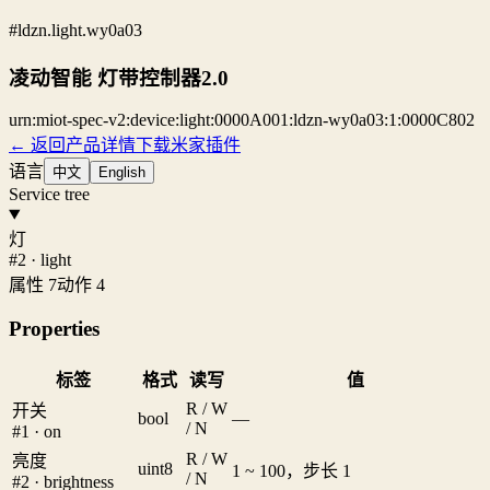
#ldzn.light.wy0a03
凌动智能 灯带控制器2.0
urn:miot-spec-v2:device:light:0000A001:ldzn-wy0a03:1:0000C802
← 返回产品详情
下载米家插件
语言
中文
English
Service tree
灯
#2 · light
属性 7
动作 4
Properties
标签
格式
读写
值
R / W
开关
bool
—
/ N
#1 · on
R / W
亮度
uint8
1 ~ 100，步长 1
/ N
#2 · brightness