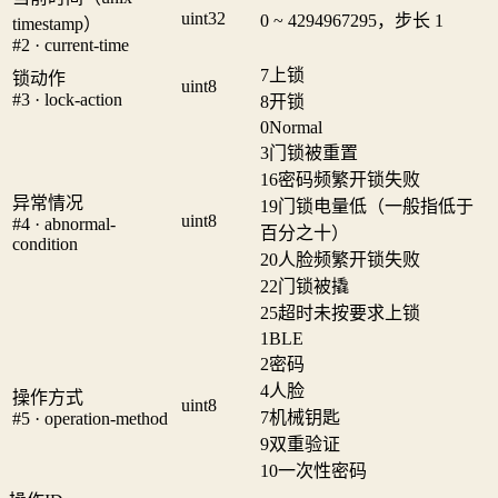
uint32
0 ~ 4294967295，步长 1
timestamp）
#2 · current-time
7
上锁
锁动作
uint8
#3 · lock-action
8
开锁
0
Normal
3
门锁被重置
16
密码频繁开锁失败
异常情况
19
门锁电量低（一般指低于
uint8
#4 · abnormal-
百分之十）
condition
20
人脸频繁开锁失败
22
门锁被撬
25
超时未按要求上锁
1
BLE
2
密码
4
人脸
操作方式
uint8
7
机械钥匙
#5 · operation-method
9
双重验证
10
一次性密码