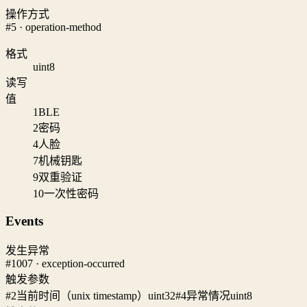
操作方式
#5 · operation-method
格式
uint8
读写
值
1
BLE
2
密码
4
人脸
7
机械钥匙
9
双重验证
10
一次性密码
Events
发生异常
#1007 · exception-occurred
触发参数
#2
当前时间（unix timestamp）
uint32
#4
异常情况
uint8