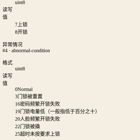
uint8
读写
值
7
上锁
8
开锁
异常情况
#4 · abnormal-condition
格式
uint8
读写
值
0
Normal
3
门锁被重置
16
密码频繁开锁失败
19
门锁电量低（一般指低于百分之十）
20
人脸频繁开锁失败
22
门锁被撬
25
超时未按要求上锁