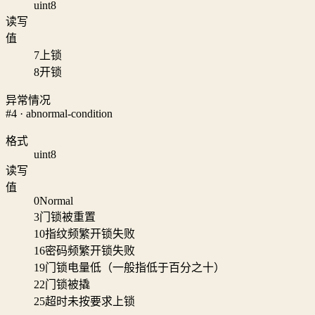
uint8
读写
值
7
上锁
8
开锁
异常情况
#4 · abnormal-condition
格式
uint8
读写
值
0
Normal
3
门锁被重置
10
指纹频繁开锁失败
16
密码频繁开锁失败
19
门锁电量低（一般指低于百分之十）
22
门锁被撬
25
超时未按要求上锁