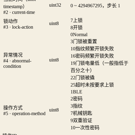
uint32
0 ~ 4294967295，步长 1
timestamp）
#2 · current-time
7
上锁
锁动作
uint8
#3 · lock-action
8
开锁
0
Normal
3
门锁被重置
10
指纹频繁开锁失败
异常情况
16
密码频繁开锁失败
uint8
#4 · abnormal-
19
门锁电量低（一般指低于
condition
百分之十）
22
门锁被撬
25
超时未按要求上锁
1
BLE
2
密码
3
指纹
操作方式
uint8
7
机械钥匙
#5 · operation-method
9
双重验证
10
一次性密码