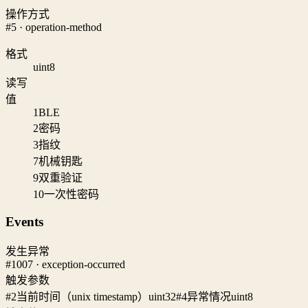
操作方式
#5 · operation-method
格式
uint8
读写
值
1
BLE
2
密码
3
指纹
7
机械钥匙
9
双重验证
10
一次性密码
Events
发生异常
#1007 · exception-occurred
触发参数
#2
当前时间（unix timestamp）
uint32
#4
异常情况
uint8