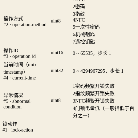
2
密码
3
指纹
操作方式
4
NFC
uint8
#2 · operation-method
5
一次性密码
6
机械钥匙
7
遥控钥匙
操作ID
uint16
0 ~ 65535，步长 1
#3 · operation-id
当前时间（unix
uint32
0 ~ 4294967295，步长 1
timestamp）
#4 · current-time
1
密码频繁开锁失败
2
指纹频繁开锁失败
异常情况
uint8
3
NFC频繁开锁失败
#5 · abnormal-
condition
4
门锁电量低（一般指低于百
分之十）
锁动作
#1 · lock-action