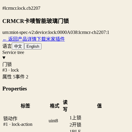
#lcrmcr.lock.cb2207
CRMCR卡唛智能玻璃门锁
urn:miot-spec-v2:device:lock:0000A038:lcrmcr-cb2207:1
← 返回产品详情
下载米家插件
语言
中文
English
Service tree
门锁
#3 · lock
属性 5
事件 2
Properties
读
标签
格式
值
写
1
上锁
锁动作
uint8
#1 · lock-action
2
开锁
1
BLE