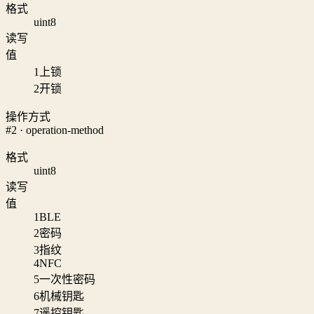
格式
uint8
读写
值
1
上锁
2
开锁
操作方式
#2 · operation-method
格式
uint8
读写
值
1
BLE
2
密码
3
指纹
4
NFC
5
一次性密码
6
机械钥匙
7
遥控钥匙