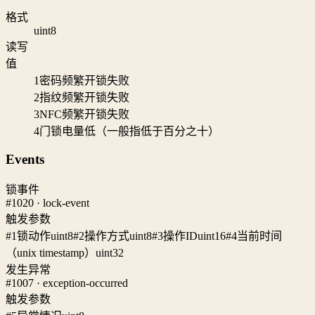
格式
uint8
读写
值
1
密码频繁开锁失败
2
指纹频繁开锁失败
3
NFC频繁开锁失败
4
门锁电量低（一般指低于百分之十）
Events
锁事件
#1020 · lock-event
触发参数
#1
锁动作
uint8
#2
操作方式
uint8
#3
操作ID
uint16
#4
当前时间
（unix timestamp）
uint32
发生异常
#1007 · exception-occurred
触发参数