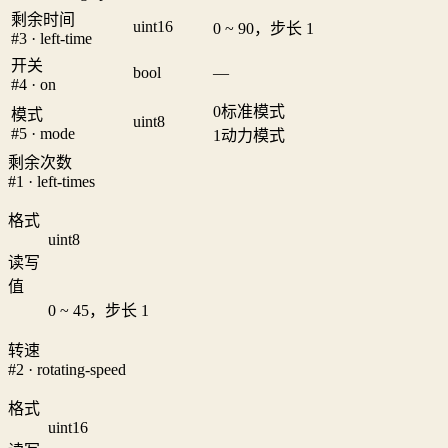
剩余时间
uint16
0 ~ 90，步长 1
#3 · left-time
开关
bool
—
#4 · on
0
标准模式
模式
uint8
#5 · mode
1
动力模式
剩余次数
#1 · left-times
格式
uint8
读写
值
0 ~ 45，步长 1
转速
#2 · rotating-speed
格式
uint16