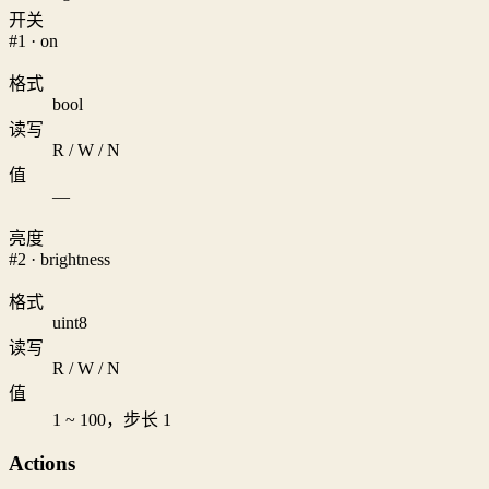
开关
#1 · on
格式
bool
读写
R / W / N
值
—
亮度
#2 · brightness
格式
uint8
读写
R / W / N
值
1 ~ 100，步长 1
Actions