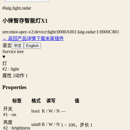
#laig.light.radar
小徕智存智能灯X1
urn:miot-spec-v2:device:light:0000A001:laig-radar:1:0000C801
← 返回产品详情
下载米家插件
语言
中文
English
Service tree
灯
#2 · light
属性 2
动作 1
Properties
标签
格式
读写
值
开关
bool
R / W / N
—
#1 · on
亮度
uint8
R / W / N
1 ~ 100，步长 1
#2 · brightness