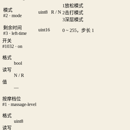
1
放松模式
模式
uint8
R / N
2
击打模式
#2 · mode
3
深层模式
剩余时间
uint16
0 ~ 255，步长 1
#3 · left-time
开关
#1032 · on
格式
bool
读写
N / R
值
—
按摩档位
#1 · massage-level
格式
uint8
读写