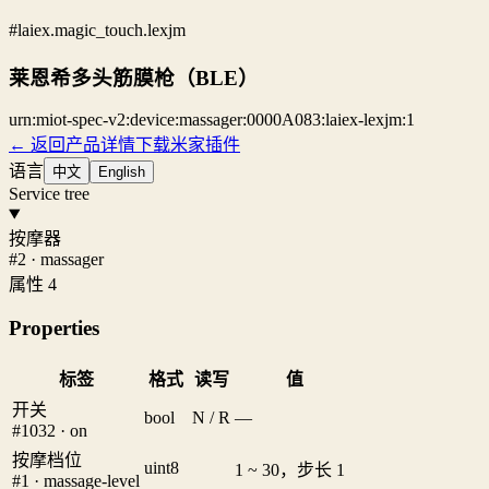
#laiex.magic_touch.lexjm
莱恩希多头筋膜枪（BLE）
urn:miot-spec-v2:device:massager:0000A083:laiex-lexjm:1
← 返回产品详情
下载米家插件
语言
中文
English
Service tree
按摩器
#2 · massager
属性 4
Properties
标签
格式
读写
值
开关
bool
N / R
—
#1032 · on
按摩档位
uint8
1 ~ 30，步长 1
#1 · massage-level