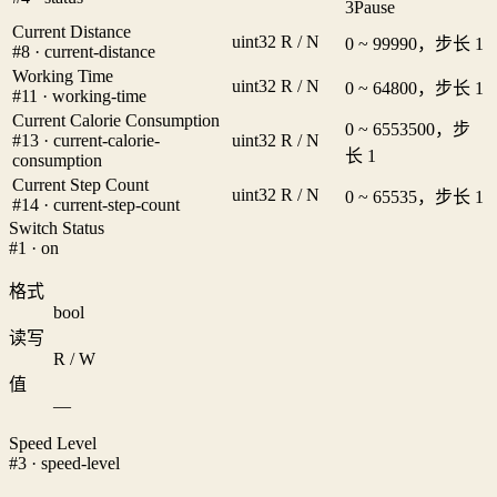
3
Pause
Current Distance
uint32
R / N
0 ~ 99990，步长 1
#8 · current-distance
Working Time
uint32
R / N
0 ~ 64800，步长 1
#11 · working-time
Current Calorie Consumption
0 ~ 6553500，步
#13 · current-calorie-
uint32
R / N
长 1
consumption
Current Step Count
uint32
R / N
0 ~ 65535，步长 1
#14 · current-step-count
Switch Status
#1 · on
格式
bool
读写
R / W
值
—
Speed Level
#3 · speed-level