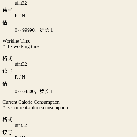
uint32
读写
R / N
值
0 ~ 99990，步长 1
Working Time
#11 · working-time
格式
uint32
读写
R / N
值
0 ~ 64800，步长 1
Current Calorie Consumption
#13 · current-calorie-consumption
格式
uint32
读写