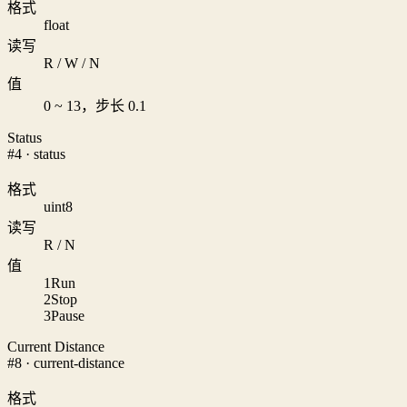
格式
float
读写
R / W / N
值
0 ~ 13，步长 0.1
Status
#4 · status
格式
uint8
读写
R / N
值
1
Run
2
Stop
3
Pause
Current Distance
#8 · current-distance
格式