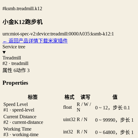
#ksmb.treadmill.k12
小金K12跑步机
urn:miot-spec-v2:device:treadmill:0000A035:ksmb-k12:1
← 返回产品详情
下载米家插件
Service tree
Treadmill
#2 · treadmill
属性 6
动作 3
Properties
标签
格式
读写
值
Speed Level
R / W /
float
0 ~ 12，步长 0.1
#1 · speed-level
N
Current Distance
uint32
R / N
0 ~ 99990，步长 1
#2 · current-distance
Working Time
int32
R / N
0 ~ 64800，步长 1
#3 · working-time