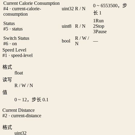
Current Calorie Consumption
0 ~ 6553500，步
#4 · current-calorie-
uint32
R / N
长 1
consumption
1
Run
Status
uint8
R / N
2
Stop
#5 · status
3
Pause
Switch Status
R / W /
bool
—
#6 · on
N
Speed Level
#1 · speed-level
格式
float
读写
R / W / N
值
0 ~ 12，步长 0.1
Current Distance
#2 · current-distance
格式
uint32