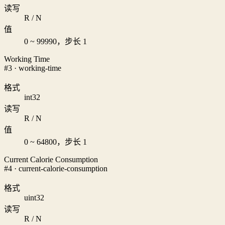
读写
R / N
值
0 ~ 99990，步长 1
Working Time
#3 · working-time
格式
int32
读写
R / N
值
0 ~ 64800，步长 1
Current Calorie Consumption
#4 · current-calorie-consumption
格式
uint32
读写
R / N