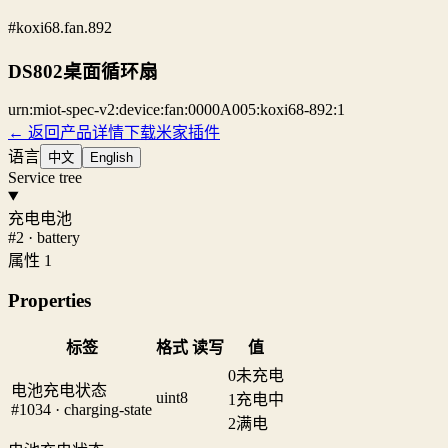
#koxi68.fan.892
DS802桌面循环扇
urn:miot-spec-v2:device:fan:0000A005:koxi68-892:1
← 返回产品详情
下载米家插件
语言
中文
English
Service tree
充电电池
#2 · battery
属性 1
Properties
标签
格式
读写
值
0
未充电
电池充电状态
uint8
1
充电中
#1034 · charging-state
2
满电