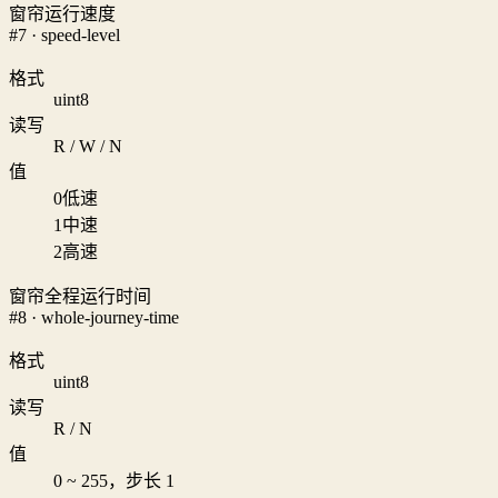
窗帘运行速度
#7 · speed-level
格式
uint8
读写
R / W / N
值
0
低速
1
中速
2
高速
窗帘全程运行时间
#8 · whole-journey-time
格式
uint8
读写
R / N
值
0 ~ 255，步长 1