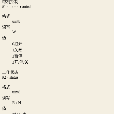
电机控制
#1 · motor-control
格式
uint8
读写
W
值
0
打开
1
关闭
2
暂停
3
开/停/关
工作状态
#2 · status
格式
uint8
读写
R / N
值