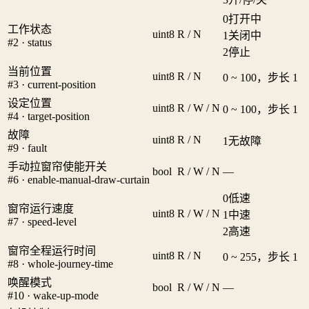
0
打开中
工作状态
uint8
R / N
1
关闭中
#2 · status
2
停止
当前位置
uint8
R / N
0 ~ 100，步长 1
#3 · current-position
设定位置
uint8
R / W / N
0 ~ 100，步长 1
#4 · target-position
故障
uint8
R / N
1
无故障
#9 · fault
手动拉窗帘使能开关
bool
R / W / N
—
#6 · enable-manual-draw-curtain
0
低速
窗帘运行速度
uint8
R / W / N
1
中速
#7 · speed-level
2
高速
窗帘全程运行时间
uint8
R / N
0 ~ 255，步长 1
#8 · whole-journey-time
唤醒模式
bool
R / W / N
—
#10 · wake-up-mode