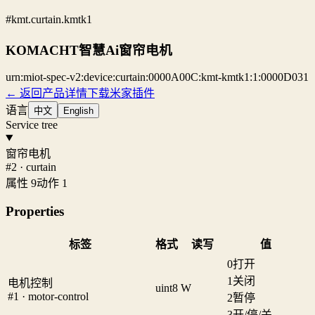
#kmt.curtain.kmtk1
KOMACHT智慧Ai窗帘电机
urn:miot-spec-v2:device:curtain:0000A00C:kmt-kmtk1:1:0000D031
← 返回产品详情
下载米家插件
语言
中文
English
Service tree
窗帘电机
#2 · curtain
属性 9
动作 1
Properties
标签
格式
读写
值
0
打开
1
关闭
电机控制
uint8
W
#1 · motor-control
2
暂停
3
开/停/关