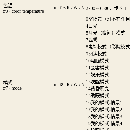
色温
uint16
R / W / N
2700 ~ 6500，步长 1
#3 · color-temperature
0
空场景（灯不在任何
4
日光
5
月光（夜间）模式
7
温馨
8
电视模式（影院模式
9
阅读模式
10
电脑模式
11
会客模式
12
娱乐模式
13
唤醒模式
模式
uint8
R / W / N
#7 · mode
14
黄昏明亮
15
助眠模式
16
我的模式-情景1
17
我的模式-情景2
18
我的模式-情景3
19
我的模式-情景4