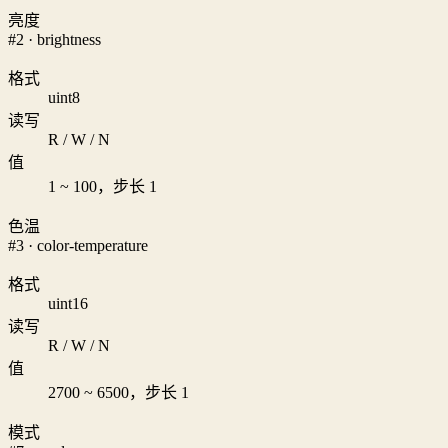
亮度
#2 · brightness
格式
uint8
读写
R / W / N
值
1 ~ 100，步长 1
色温
#3 · color-temperature
格式
uint16
读写
R / W / N
值
2700 ~ 6500，步长 1
模式