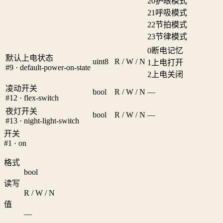
20
护眼模式
21
呼吸模式
22
节拍模式
23
节律模式
0
断电记忆
默认上电状态
uint8
R / W / N
1
上电打开
#9 · default-power-on-state
2
上电关闭
凌动开关
bool
R / W / N
—
#12 · flex-switch
夜灯开关
bool
R / W / N
—
#13 · night-light-switch
开关
#1 · on
格式
bool
读写
R / W / N
值
—