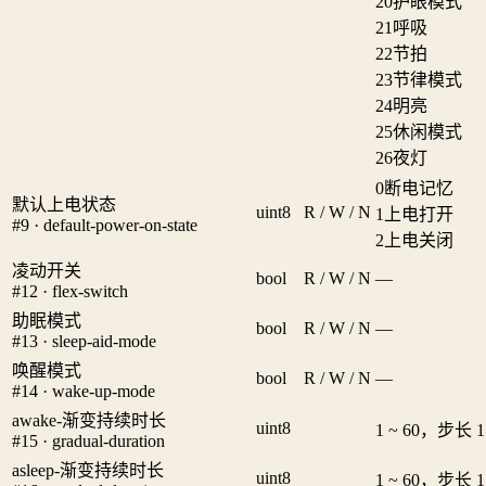
20
护眼模式
21
呼吸
22
节拍
23
节律模式
24
明亮
25
休闲模式
26
夜灯
0
断电记忆
默认上电状态
uint8
R / W / N
1
上电打开
#9 · default-power-on-state
2
上电关闭
凌动开关
bool
R / W / N
—
#12 · flex-switch
助眠模式
bool
R / W / N
—
#13 · sleep-aid-mode
唤醒模式
bool
R / W / N
—
#14 · wake-up-mode
awake-渐变持续时长
uint8
1 ~ 60，步长 1
#15 · gradual-duration
asleep-渐变持续时长
uint8
1 ~ 60，步长 1