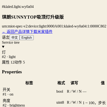
#klaled.light.wy0a04
琪朗SUNNYTOP吸顶灯升级版
urn:miot-spec-v2:device:light:0000A001:klaled-wy0a04:1:0000C802
← 返回产品详情
下载米家插件
语言
中文
English
Service tree
灯
#2 · light
属性 12
动作 5
Properties
标签
格式
读写
值
开关
bool
R / W / N
—
#1 · on
亮度
uint8
R / W / N
1 ~ 100，步长 
#2 · brightness