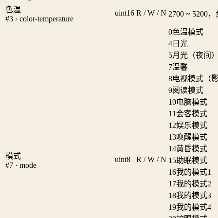
色温
uint16
R / W / N
2700 ~ 5200
#3 · color-temperature
0
色温模式
4
日光
5
月光（夜间
7
温馨
8
电视模式（
9
阅读模式
10
电脑模式
11
会客模式
12
娱乐模式
13
唤醒模式
14
黄昏模式
模式
uint8
R / W / N
15
助眠模式
#7 · mode
16
我的模式1
17
我的模式2
18
我的模式3
19
我的模式4