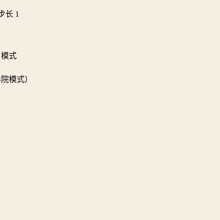
，步长 1
）模式
影院模式）