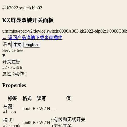
#kk2022.switch.blp02
KX屏显双键开关面板
urn:miot-spec-v2:device:switch:0000A003:kk2022-blp02:1:0000C80
← 返回产品详情
下载米家插件
语言
中文
English
Service tree
开关左键
#2 · switch
属性 2
动作 1
Properties
标签
格式
读写
值
左键
bool
R / W / N
—
#1 · on
0
有线和无线开关
模式
uint8
R / W / N
#2 · mode
1
无线开关