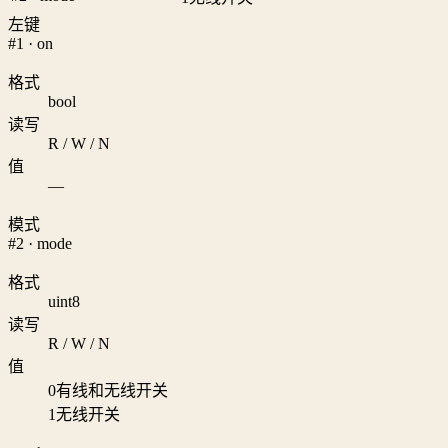
左键
#1 · on
格式
bool
读写
R / W / N
值
—
模式
#2 · mode
格式
uint8
读写
R / W / N
值
0
有线和无线开关
1
无线开关