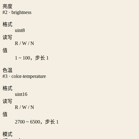
亮度
#2 · brightness
格式
uint8
读写
R / W / N
值
1 ~ 100，步长 1
色温
#3 · color-temperature
格式
uint16
读写
R / W / N
值
2700 ~ 6500，步长 1
模式