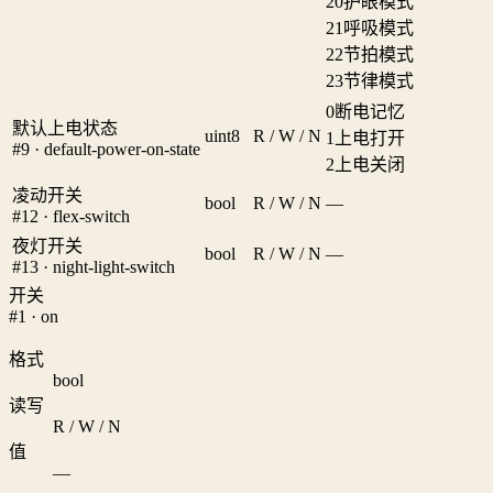
20
护眼模式
21
呼吸模式
22
节拍模式
23
节律模式
0
断电记忆
默认上电状态
uint8
R / W / N
1
上电打开
#9 · default-power-on-state
2
上电关闭
凌动开关
bool
R / W / N
—
#12 · flex-switch
夜灯开关
bool
R / W / N
—
#13 · night-light-switch
开关
#1 · on
格式
bool
读写
R / W / N
值
—