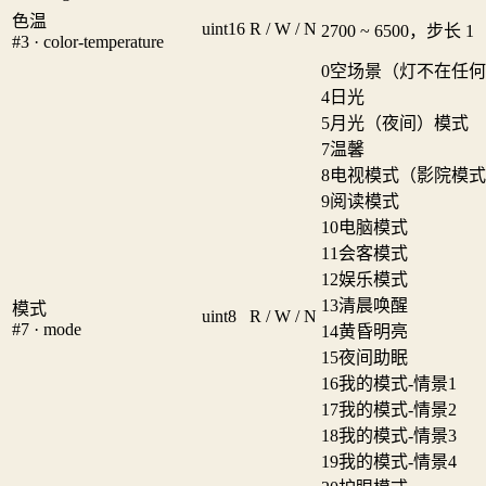
色温
uint16
R / W / N
2700 ~ 6500，步长 1
#3 · color-temperature
0
空场景（灯不在任何
4
日光
5
月光（夜间）模式
7
温馨
8
电视模式（影院模式
9
阅读模式
10
电脑模式
11
会客模式
12
娱乐模式
13
清晨唤醒
模式
uint8
R / W / N
#7 · mode
14
黄昏明亮
15
夜间助眠
16
我的模式-情景1
17
我的模式-情景2
18
我的模式-情景3
19
我的模式-情景4