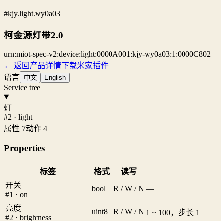
#kjy.light.wy0a03
柯金源灯带2.0
urn:miot-spec-v2:device:light:0000A001:kjy-wy0a03:1:0000C802
← 返回产品详情
下载米家插件
语言
中文
English
Service tree
灯
#2 · light
属性 7
动作 4
Properties
标签
格式
读写
开关
bool
R / W / N
—
#1 · on
亮度
uint8
R / W / N
1 ~ 100，步长 1
#2 · brightness