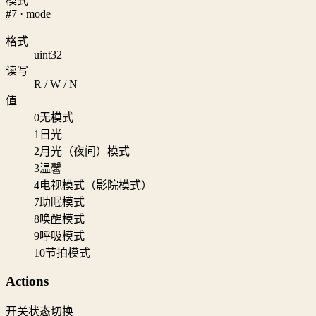
模式
#7 · mode
格式
uint32
读写
R / W / N
值
0
无模式
1
日光
2
月光（夜间）模式
3
温馨
4
电视模式（影院模式）
7
助眠模式
8
唤醒模式
9
呼吸模式
10
节拍模式
Actions
开关状态切换