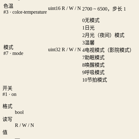
色温
uint16
R / W / N
2700 ~ 6500，步长 1
#3 · color-temperature
0
无模式
1
日光
2
月光（夜间）模式
3
温馨
模式
uint32
R / W / N
4
电视模式（影院模式）
#7 · mode
7
助眠模式
8
唤醒模式
9
呼吸模式
10
节拍模式
开关
#1 · on
格式
bool
读写
R / W / N
值
—