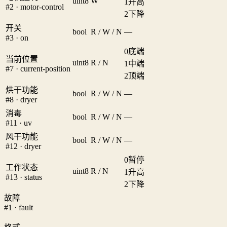
uint8
W
1
升高
#2 · motor-control
2
下降
开关
bool
R / W / N
—
#3 · on
0
底端
当前位置
uint8
R / N
1
中端
#7 · current-position
2
顶端
烘干功能
bool
R / W / N
—
#8 · dryer
消毒
bool
R / W / N
—
#11 · uv
风干功能
bool
R / W / N
—
#12 · dryer
0
暂停
工作状态
uint8
R / N
1
升高
#13 · status
2
下降
故障
#1 · fault