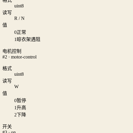
格式
uint8
读写
R / N
值
0
正常
1
晾衣架遇阻
电机控制
#2 · motor-control
格式
uint8
读写
W
值
0
暂停
1
升高
2
下降
开关
#3 · on