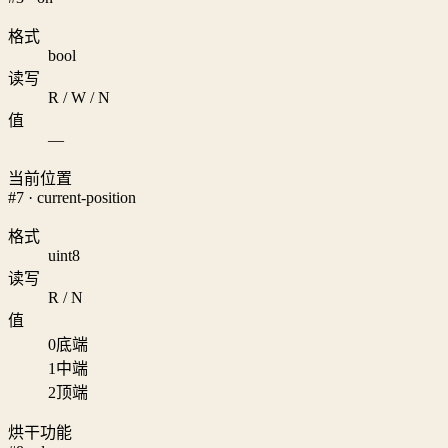
格式
bool
读写
R / W / N
值
—
当前位置
#7 · current-position
格式
uint8
读写
R / N
值
0
底端
1
中端
2
顶端
烘干功能