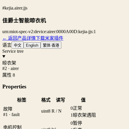
#kejia.airer.jjs
佳爵士智能晾衣机
urn:miot-spec-v2:device:airer:0000A00D:kejia-jjs:1
← 返回产品详情
下载米家插件
语言
中文
English
繁体·香港
Service tree
晾衣架
#2 · airer
属性 8
Properties
标签
格式
读写
值
0
正常
故障
uint8
R / N
#1 · fault
1
晾衣架遇阻
0
暂停
电机控制