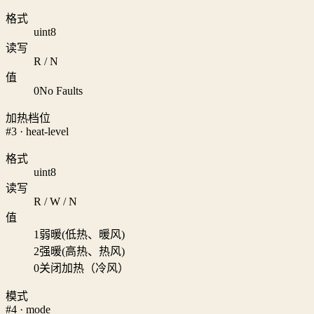
格式
uint8
读写
R / N
值
0
No Faults
加热档位
#3 · heat-level
格式
uint8
读写
R / W / N
值
1
弱暖(低热、暖风)
2
强暖(高热、热风)
0
关闭加热（冷风）
模式
#4 · mode