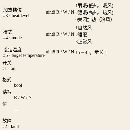
1
弱暖(低热、暖风)
加热档位
uint8
R / W / N
2
强暖(高热、热风)
#3 · heat-level
0
关闭加热（冷风）
1
自然风
模式
uint8
R / W / N
2
睡眠
#4 · mode
3
正常风
设定温度
uint8
R / W / N
15 ~ 45，步长 1
#5 · target-temperature
开关
#1 · on
格式
bool
读写
R / W / N
值
—
故障
#2 · fault