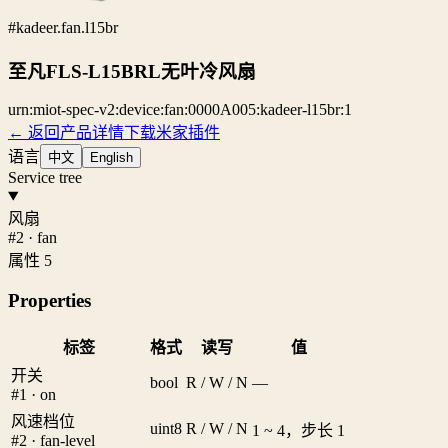
#kadeer.fan.l15br
至凡FLS-L15BRL无叶冷风扇
urn:miot-spec-v2:device:fan:0000A005:kadeer-l15br:1
← 返回产品详情
下载米家插件
语言
中文
English
Service tree
风扇
#2 · fan
属性 5
Properties
标签
格式
读写
值
开关
bool
R / W / N
—
#1 · on
风速档位
uint8
R / W / N
1 ~ 4，步长 1
#2 · fan-level