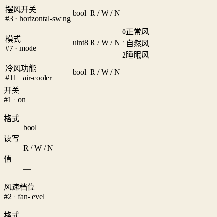
摆风开关
bool
R / W / N
—
#3 · horizontal-swing
0
正常风
模式
uint8
R / W / N
1
自然风
#7 · mode
2
睡眠风
冷风功能
bool
R / W / N
—
#11 · air-cooler
开关
#1 · on
格式
bool
读写
R / W / N
值
—
风速档位
#2 · fan-level
格式