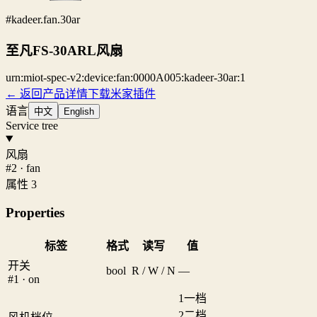
#kadeer.fan.30ar
至凡FS-30ARL风扇
urn:miot-spec-v2:device:fan:0000A005:kadeer-30ar:1
← 返回产品详情
下载米家插件
语言
中文
English
Service tree
风扇
#2 · fan
属性 3
Properties
标签
格式
读写
值
开关
bool
R / W / N
—
#1 · on
1
一档
2
二档