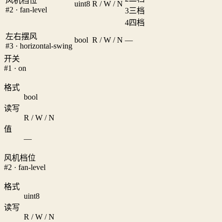
风机档位
uint8
R / W / N
#2 · fan-level
3
三档
4
四档
左右摆风
bool
R / W / N
—
#3 · horizontal-swing
开关
#1 · on
格式
bool
读写
R / W / N
值
—
风机档位
#2 · fan-level
格式
uint8
读写
R / W / N