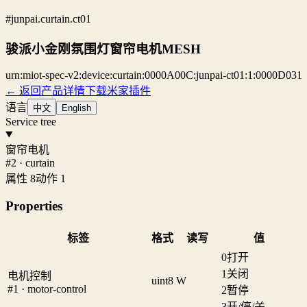
#junpai.curtain.ct01
骏派小金刚氛围灯窗帘电机MESH
urn:miot-spec-v2:device:curtain:0000A00C:junpai-ct01:1:0000D031
← 返回产品详情
下载米家插件
语言
中文
English
Service tree
窗帘电机
#2 · curtain
属性 8
动作 1
Properties
标签
格式
读写
值
0
打开
1
关闭
电机控制
uint8
W
#1 · motor-control
2
暂停
3
开/停/关