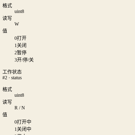
格式
uint8
读写
W
值
0
打开
1
关闭
2
暂停
3
开/停/关
工作状态
#2 · status
格式
uint8
读写
R / N
值
0
打开中
1
关闭中