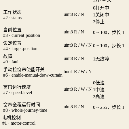
0
打开中
工作状态
uint8
R / N
1
关闭中
#2 · status
2
停止
当前位置
uint8
R / N
0 ~ 100，步长 1
#3 · current-position
设定位置
uint8
R / W / N
0 ~ 100，步长 1
#4 · target-position
故障
uint8
R / N
1
无故障
#9 · fault
手动拉窗帘使能开关
bool
R / W / N
—
#6 · enable-manual-draw-curtain
0
低速
窗帘运行速度
uint8
R / W / N
1
中速
#7 · speed-level
2
高速
窗帘全程运行时间
uint8
R / N
0 ~ 255，步长 1
#8 · whole-journey-time
电机控制
#1 · motor-control