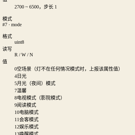
2700 ~ 6500，步长 1
模式
#7 · mode
格式
uint8
读写
R / W / N
值
0
空场景（灯不在任何情况模式时，上报该属性值）
4
日光
5
月光（夜间）模式
7
温馨
8
电视模式（影院模式）
9
阅读模式
10
电脑模式
11
会客模式
12
娱乐模式
13
唤醒模式