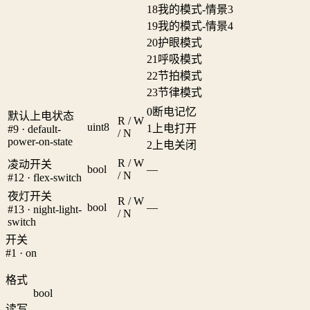
18
我的模式-情景3
19
我的模式-情景4
20
护眼模式
21
呼吸模式
22
节拍模式
23
节律模式
0
断电记忆
默认上电状态
R / W
uint8
1
上电打开
#9 · default-
/ N
power-on-state
2
上电关闭
R / W
凌动开关
bool
—
/ N
#12 · flex-switch
夜灯开关
R / W
bool
—
#13 · night-light-
/ N
switch
开关
#1 · on
格式
bool
读写