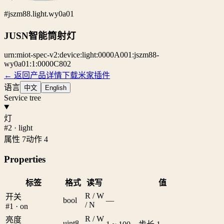
#jszm88.light.wy0a01
JUSN智能筒射灯
urn:miot-spec-v2:device:light:0000A001:jszm88-
wy0a01:1:0000C802
← 返回产品详情
下载米家插件
语言
中文
English
Service tree
灯
#2 · light
属性 7
动作 4
Properties
标签
格式
读写
值
R / W
开关
bool
—
/ N
#1 · on
R / W
亮度
uint8