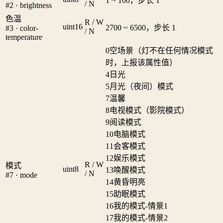
1 ~ 100，步长 1
/ N
#2 · brightness
色温
R / W
uint16
2700 ~ 6500，步长 1
#3 · color-
/ N
temperature
0
空场景（灯不在任何情况模式
时，上报该属性值）
4
日光
5
月光（夜间）模式
7
温馨
8
电视模式（影院模式）
9
阅读模式
10
电脑模式
11
会客模式
12
娱乐模式
R / W
模式
uint8
13
唤醒模式
/ N
#7 · mode
14
黄昏明亮
15
助眠模式
16
我的模式-情景1
17
我的模式-情景2