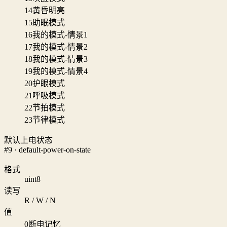
14
黄昏明亮
15
助眠模式
16
我的模式-情景1
17
我的模式-情景2
18
我的模式-情景3
19
我的模式-情景4
20
护眼模式
21
呼吸模式
22
节拍模式
23
节律模式
默认上电状态
#9 · default-power-on-state
格式
uint8
读写
R / W / N
值
0
断电记忆