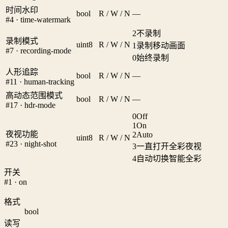
时间水印
bool
R / W / N
—
#4 · time-watermark
2
不录制
录制模式
uint8
R / W / N
1
录制移动画面
#7 · recording-mode
0
始终录制
人形追踪
bool
R / W / N
—
#11 · human-tracking
高动态范围模式
bool
R / W / N
—
#17 · hdr-mode
0
Off
1
On
夜视功能
2
Auto
uint8
R / W / N
#23 · night-shot
3
一直打开全彩夜视
4
自动切换智能全彩
开关
#1 · on
格式
bool
读写