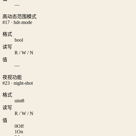
—
高动态范围模式
#17 · hdr-mode
格式
bool
读写
R / W / N
值
—
夜视功能
#23 · night-shot
格式
uint8
读写
R / W / N
值
0
Off
1
On