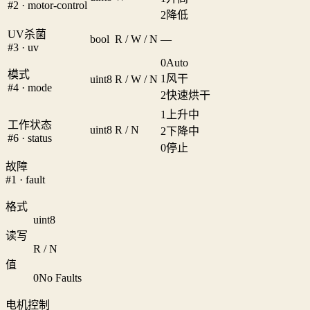
#2 · motor-control
2
降低
UV杀菌
bool
R / W / N
—
#3 · uv
0
Auto
模式
1
风干
uint8
R / W / N
#4 · mode
2
快速烘干
1
上升中
工作状态
uint8
R / N
2
下降中
#6 · status
0
停止
故障
#1 · fault
格式
uint8
读写
R / N
值
0
No Faults
电机控制