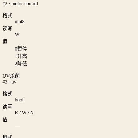
#2 · motor-control
格式
uint8
读写
W
值
0
暂停
1
升高
2
降低
UV杀菌
#3 · uv
格式
bool
读写
R / W / N
值
—
模式