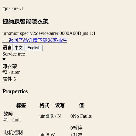
#jns.airer.1
捷纳森智能晾衣架
urn:miot-spec-v2:device:airer:0000A00D:jns-1:1
← 返回产品详情
下载米家插件
语言
中文
English
Service tree
晾衣架
#2 · airer
属性 5
Properties
标签
格式
读写
值
故障
uint8
R / N
0
No Faults
#1 · fault
0
暂停
电机控制
uint8
W
1
升高