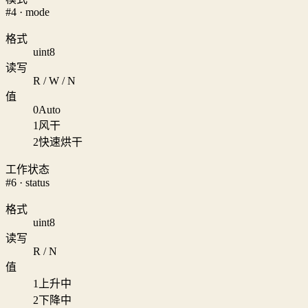
#4 · mode
格式
uint8
读写
R / W / N
值
0
Auto
1
风干
2
快速烘干
工作状态
#6 · status
格式
uint8
读写
R / N
值
1
上升中
2
下降中