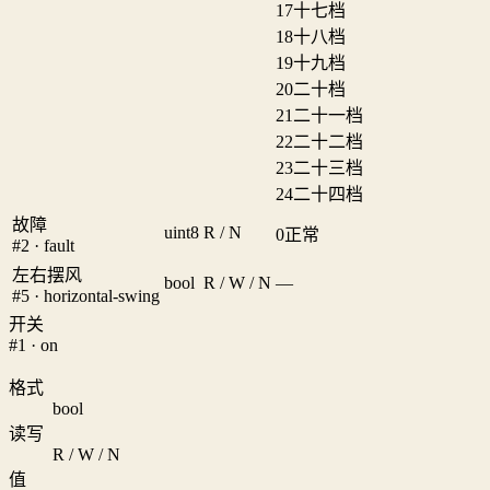
17
十七档
18
十八档
19
十九档
20
二十档
21
二十一档
22
二十二档
23
二十三档
24
二十四档
故障
uint8
R / N
0
正常
#2 · fault
左右摆风
bool
R / W / N
—
#5 · horizontal-swing
开关
#1 · on
格式
bool
读写
R / W / N
值