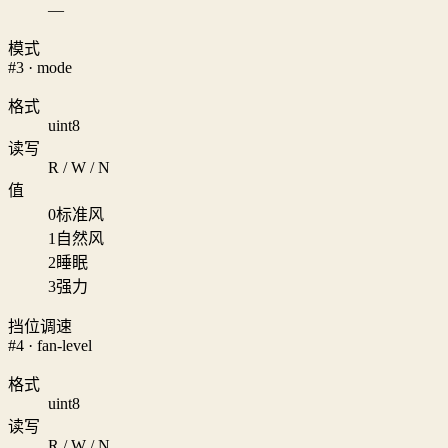
—
模式
#3 · mode
格式
uint8
读写
R / W / N
值
0
标准风
1
自然风
2
睡眠
3
强力
挡位调速
#4 · fan-level
格式
uint8
读写
R / W / N