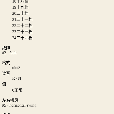
18
十八档
19
十九档
20
二十档
21
二十一档
22
二十二档
23
二十三档
24
二十四档
故障
#2 · fault
格式
uint8
读写
R / N
值
0
正常
左右摆风
#5 · horizontal-swing