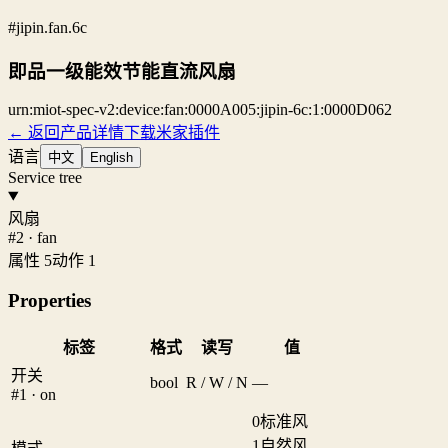
#jipin.fan.6c
即品一级能效节能直流风扇
urn:miot-spec-v2:device:fan:0000A005:jipin-6c:1:0000D062
← 返回产品详情
下载米家插件
语言
中文
English
Service tree
风扇
#2 · fan
属性 5
动作 1
Properties
标签
格式
读写
值
开关
bool
R / W / N
—
#1 · on
0
标准风
1
自然风