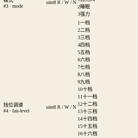
模式
uint8
R / W / N
#3 · mode
2
睡眠
3
强力
1
一档
2
二档
3
三档
4
四档
5
五档
6
六档
7
七档
8
八档
9
九档
10
十档
11
十一档
12
十二档
挡位调速
uint8
R / W / N
#4 · fan-level
13
十三档
14
十四档
15
十五档
16
十六档