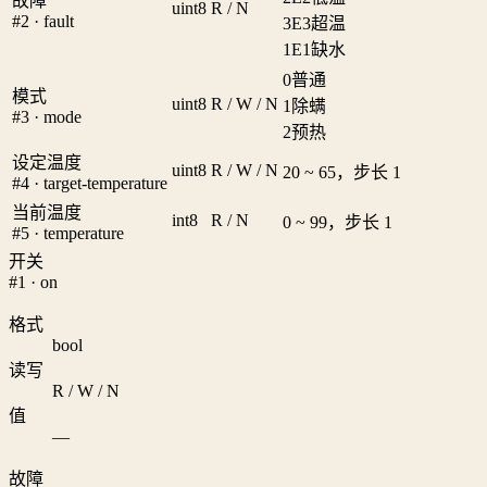
故障
uint8
R / N
#2 · fault
3
E3超温
1
E1缺水
0
普通
模式
uint8
R / W / N
1
除螨
#3 · mode
2
预热
设定温度
uint8
R / W / N
20 ~ 65，步长 1
#4 · target-temperature
当前温度
int8
R / N
0 ~ 99，步长 1
#5 · temperature
开关
#1 · on
格式
bool
读写
R / W / N
值
—
故障