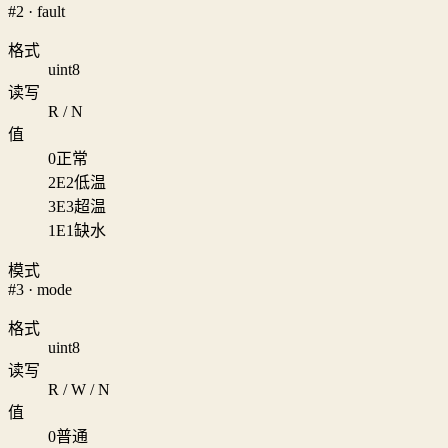
#2 · fault
格式
uint8
读写
R / N
值
0
正常
2
E2低温
3
E3超温
1
E1缺水
模式
#3 · mode
格式
uint8
读写
R / W / N
值
0
普通