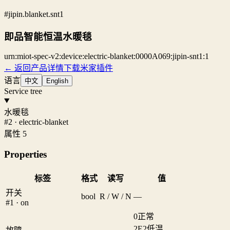
#jipin.blanket.snt1
即品智能恒温水暖毯
urn:miot-spec-v2:device:electric-blanket:0000A069:jipin-snt1:1
← 返回产品详情
下载米家插件
语言
中文
English
Service tree
水暖毯
#2 · electric-blanket
属性 5
Properties
标签
格式
读写
值
开关
bool
R / W / N
—
#1 · on
0
正常
2
E2低温