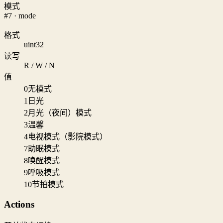
模式
#7 · mode
格式
uint32
读写
R / W / N
值
0
无模式
1
日光
2
月光（夜间）模式
3
温馨
4
电视模式（影院模式）
7
助眠模式
8
唤醒模式
9
呼吸模式
10
节拍模式
Actions