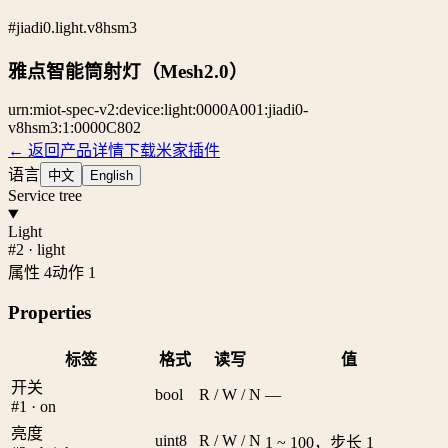
#jiadi0.light.v8hsm3
雅点智能筒射灯（Mesh2.0）
urn:miot-spec-v2:device:light:0000A001:jiadi0-
v8hsm3:1:0000C802
← 返回产品详情
下载米家插件
语言
中文
English
Service tree
Light
#2 · light
属性 4
动作 1
Properties
标签
格式
读写
值
开关
bool
R / W / N
—
#1 · on
亮度
uint8
R / W / N
1 ~ 100，步长 1