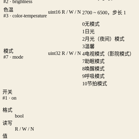
#2 · brightness
色温
uint16
R / W / N
2700 ~ 6500，步长 1
#3 · color-temperature
0
无模式
1
日光
2
月光（夜间）模式
3
温馨
模式
uint32
R / W / N
4
电视模式（影院模式）
#7 · mode
7
助眠模式
8
唤醒模式
9
呼吸模式
10
节拍模式
开关
#1 · on
格式
bool
读写
R / W / N
值