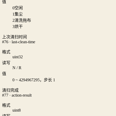
值
0
空闲
1
集尘
2
清洗拖布
3
烘干
上次清扫时间
#76 · last-clean-time
格式
uint32
读写
N / R
值
0 ~ 4294967295，步长 1
清扫完成
#77 · action-result
格式
uint8