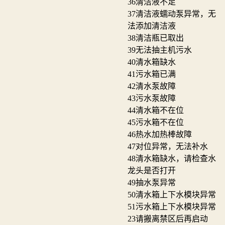
36
清洁液不足
37
清洁液蠕动泵异常，无
法添加清洁液
38
清洁瓶已取出
39
无法抽主机污水
40
清水箱缺水
41
污水箱已满
42
清水泵故障
43
污水泵故障
44
清水箱不在位
45
污水箱不在位
46
热水加热棒故障
47
对位异常，无法补水
48
清水箱缺水，请检查水
龙头是否打开
49
抽水泵异常
50
清水箱上下水模块异常
51
污水箱上下水模块异常
23
请搬离禁区后再启动