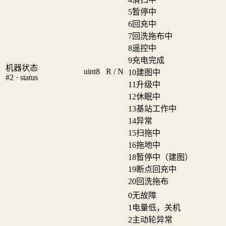
5
暂停中
6
回充中
7
回洗拖布中
8
遥控中
9
充电完成
机器状态
uint8
R / N
10
建图中
#2 · status
11
升级中
12
休眠中
13
基站工作中
14
异常
15
扫拖中
16
拖地中
18
暂停中（建图）
19
断点回充中
20
回洗拖布
0
无故障
1
电量低，关机
2
主动轮异常