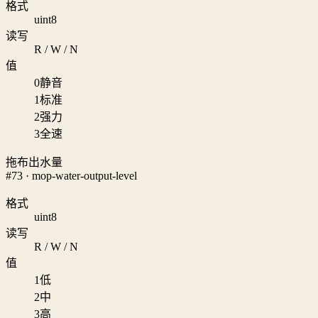
格式
uint8
读写
R / W / N
值
0
静音
1
标准
2
强力
3
全速
拖布出水量
#73 · mop-water-output-level
格式
uint8
读写
R / W / N
值
1
低
2
中
3
高