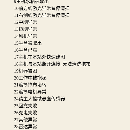
9
主机水箱被取出
10
前方线激光异常暂停清扫
11
右侧线激光异常暂停清扫
12
中刷异常
13
边刷异常
14
风机异常
15
尘盒被取出
16
尘盒已满
17
主机在基站外快速建图
18
主机与基站断开连接, 无法清洗拖布
19
机器被困
20
工作中被抱起
21
滚筒拖布堵转
22
滚筒电机异常
24
请主人擦拭悬崖传感器
25
回充失败
26
充电失败
27
其他异常
28
雷达异常