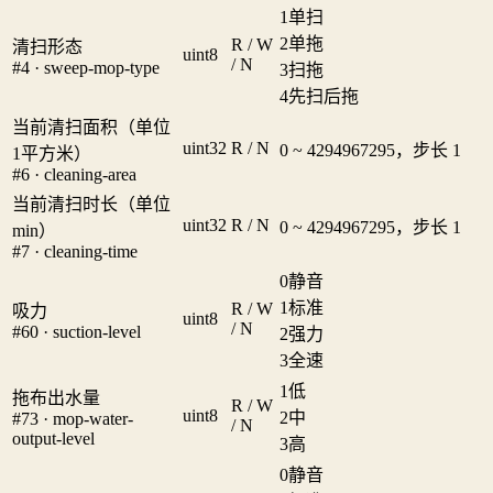
1
单扫
2
单拖
R / W
清扫形态
uint8
/ N
#4 · sweep-mop-type
3
扫拖
4
先扫后拖
当前清扫面积（单位
uint32
R / N
0 ~ 4294967295，步长 1
1平方米）
#6 · cleaning-area
当前清扫时长（单位
uint32
R / N
0 ~ 4294967295，步长 1
min）
#7 · cleaning-time
0
静音
1
标准
R / W
吸力
uint8
/ N
#60 · suction-level
2
强力
3
全速
1
低
拖布出水量
R / W
uint8
2
中
#73 · mop-water-
/ N
output-level
3
高
0
静音