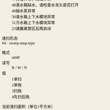
48
清水箱缺水，请检查水龙头是否打开
49
抽水泵异常
50
清水箱上下水模块异常
51
污水箱上下水模块异常
23
请搬离禁区后再启动
清扫形态
#4 · sweep-mop-type
格式
uint8
读写
R / W / N
值
1
单扫
2
单拖
3
扫拖
4
先扫后拖
当前清扫面积（单位1平方米）