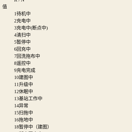
值
1
待机中
2
充电中
3
充电中(断点中)
4
清扫中
5
暂停中
6
回充中
7
回洗拖布中
8
遥控中
9
充电完成
10
建图中
11
升级中
12
休眠中
13
基站工作中
14
异常
15
扫拖中
16
拖地中
18
暂停中（建图）