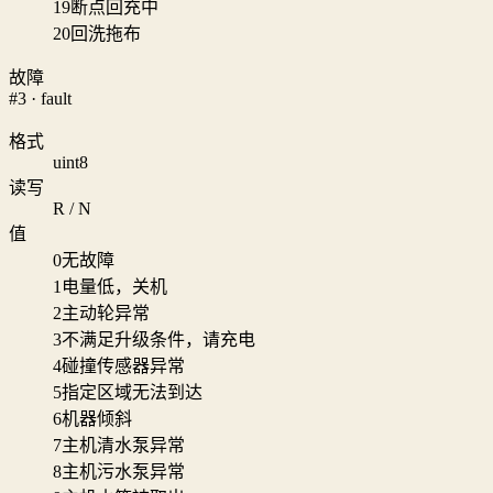
19
断点回充中
20
回洗拖布
故障
#3 · fault
格式
uint8
读写
R / N
值
0
无故障
1
电量低，关机
2
主动轮异常
3
不满足升级条件，请充电
4
碰撞传感器异常
5
指定区域无法到达
6
机器倾斜
7
主机清水泵异常
8
主机污水泵异常