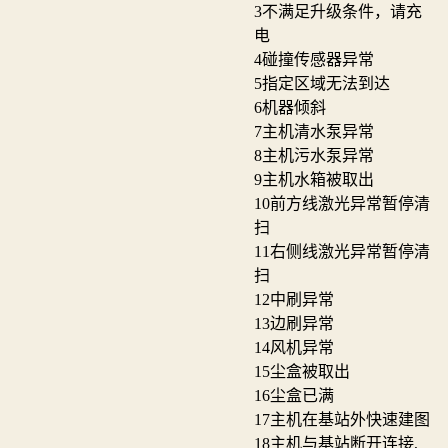
3
不满足升级条件，请充
电
4
碰撞传感器异常
5
指定区域无法到达
6
机器倾斜
7
主机清水泵异常
8
主机污水泵异常
9
主机水箱被取出
10
前方线激光异常暂停清
扫
11
右侧线激光异常暂停清
扫
12
中刷异常
13
边刷异常
14
风机异常
15
尘盒被取出
16
尘盒已满
17
主机在基站外快速建图
18
主机与基站断开连接,