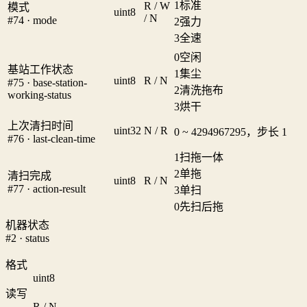
1
标准
R / W
模式
uint8
/ N
#74 · mode
2
强力
3
全速
0
空闲
基站工作状态
1
集尘
uint8
R / N
#75 · base-station-
2
清洗拖布
working-status
3
烘干
上次清扫时间
uint32
N / R
0 ~ 4294967295，步长 1
#76 · last-clean-time
1
扫拖一体
2
单拖
清扫完成
uint8
R / N
#77 · action-result
3
单扫
0
先扫后拖
机器状态
#2 · status
格式
uint8
读写
R / N