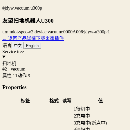
#jdyw.vacuum.u300p
友望扫地机器人U300
urn:miot-spec-v2:device:vacuum:0000A006:jdyw-u300p:1
← 返回产品详情
下载米家插件
语言
中文
English
Service tree
扫地机
#2 · vacuum
属性 11
动作 9
Properties
标签
格式
读写
值
1
待机中
2
充电中
3
充电中(断点中)
4
清扫中