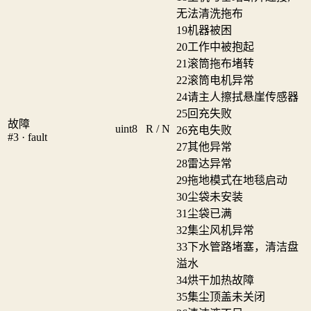
无法清洗拖布
19
机器被困
20
工作中被抱起
21
滚筒拖布堵转
22
滚筒电机异常
24
请主人擦拭悬崖传感器
25
回充失败
故障
uint8
R / N
26
充电失败
#3 · fault
27
其他异常
28
雷达异常
29
拖地模式在地毯启动
30
尘袋未安装
31
尘袋已满
32
集尘风机异常
33
下水管路堵塞，清洁盘
溢水
34
烘干加热故障
35
集尘顶盖未关闭