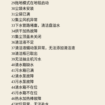
29
拖地模式在地毯启动
30
尘袋未安装
31
尘袋已满
32
集尘风机异常
33
下水管路堵塞，清洁盘溢水
34
烘干加热故障
35
集尘顶盖未关闭
36
清洁液不足
37
清洁液蠕动泵异常，无法添加清洁液
38
清洁瓶已取出
39
无法抽主机污水
40
清水箱缺水
41
污水箱已满
42
清水泵故障
43
污水泵故障
44
清水箱不在位
45
污水箱不在位
46
热水加热棒故障
47
对位异常，无法补水