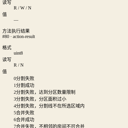
读写
R / W / N
值
—
方法执行结果
#80 · action-result
格式
uint8
读写
R / N
值
0
分割失败
1
分割成功
2
分割失败，达到分区数量限制
3
分割失败，分区面积过小
4
分割失败，分割线不在所选区域内
5
合并失败
6
合并成功
7
合并失败，不相邻的房间不可合并