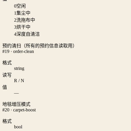
0
空闲
1
集尘中
2
洗拖布中
3
烘干中
4
深度自清洁
预约清扫（所有的预约信息读取用）
#19 · order-clean
格式
string
读写
R / N
值
—
地毯增压模式
#20 · carpet-boost
格式
bool