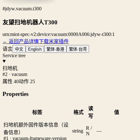
#jdyw.vacuum.t300
友望扫地机器人T300
urn:miot-spec-v2:device:vacuum:0000A006:jdyw-t300:1
← 返回产品详情
下载米家插件
语言
中文
English
繁体·香港
繁体·台湾
Service tree
扫地机
#2 · vacuum
属性 40
动作 25
Properties
读
标签
格式
值
写
扫地机额外固件版本信息（设
R /
string
—
备信息）
N
#1 · vacuum-frameware-version