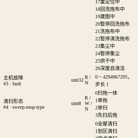
17
重定位中
18
回洗拖布中
19
建图中
20
暂停回洗拖布
21
洗拖布中
22
暂停清洗拖布
23
集尘中
24
暂停集尘
25
烘干中
26
深度自清洁
0 ~ 4294967295，
R /
主机故障
uint32
N
#3 · fault
步长 1
0
扫拖一体
R /
1
单拖
清扫形态
uint8
W /
#4 · sweep-mop-type
2
单扫
N
3
先扫后拖
0
全屋清扫
1
划区清扫