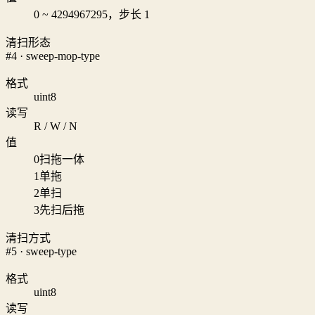
0 ~ 4294967295，步长 1
清扫形态
#4 · sweep-mop-type
格式
uint8
读写
R / W / N
值
0
扫拖一体
1
单拖
2
单扫
3
先扫后拖
清扫方式
#5 · sweep-type
格式
uint8
读写