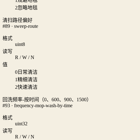
1
规避地毯
2
忽略地毯
清扫路径偏好
#89 · sweep-route
格式
uint8
读写
R / W / N
值
0
日常清洁
1
精细清洁
2
快速清洁
回洗频率-按时间（0、600、900、1500）
#93 · frequency-mop-wash-by-time
格式
uint32
读写
R / W / N