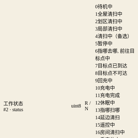
0
待机中
1
全屋清扫中
2
划区清扫中
3
局部清扫中
4
清扫中（备选）
5
暂停中
6
指哪去哪, 前往目
标点中
7
目标点已到达
8
目标点不可达
9
回充中
10
充电中
11
充电完成
12
休眠中
R /
工作状态
uint8
N
#2 · status
13
指哪扫哪
14
延边清扫
15
遥控中
16
房间清扫中