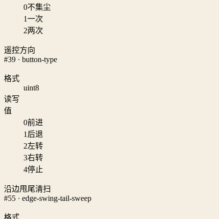
0
不集尘
1
一次
2
两次
遥控方向
#39 · button-type
格式
uint8
读写
值
0
前进
1
后退
2
左转
3
右转
4
停止
沿边甩尾清扫
#55 · edge-swing-tail-sweep
格式