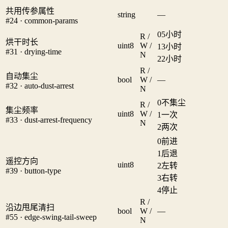
共用传参属性
string
—
#24 · common-params
0
5小时
R /
烘干时长
uint8
W /
1
3小时
#31 · drying-time
N
2
2小时
R /
自动集尘
bool
W /
—
#32 · auto-dust-arrest
N
0
不集尘
R /
集尘频率
uint8
W /
1
一次
#33 · dust-arrest-frequency
N
2
两次
0
前进
1
后退
遥控方向
uint8
2
左转
#39 · button-type
3
右转
4
停止
R /
沿边甩尾清扫
bool
W /
—
#55 · edge-swing-tail-sweep
N