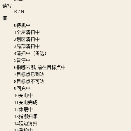
读写
R / N
值
0
待机中
1
全屋清扫中
2
划区清扫中
3
局部清扫中
4
清扫中（备选）
5
暂停中
6
指哪去哪, 前往目标点中
7
目标点已到达
8
目标点不可达
9
回充中
10
充电中
11
充电完成
12
休眠中
13
指哪扫哪
14
延边清扫
15
遥控中