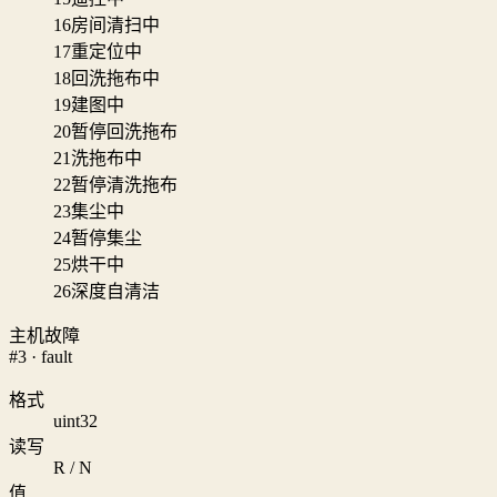
16
房间清扫中
17
重定位中
18
回洗拖布中
19
建图中
20
暂停回洗拖布
21
洗拖布中
22
暂停清洗拖布
23
集尘中
24
暂停集尘
25
烘干中
26
深度自清洁
主机故障
#3 · fault
格式
uint32
读写
R / N
值