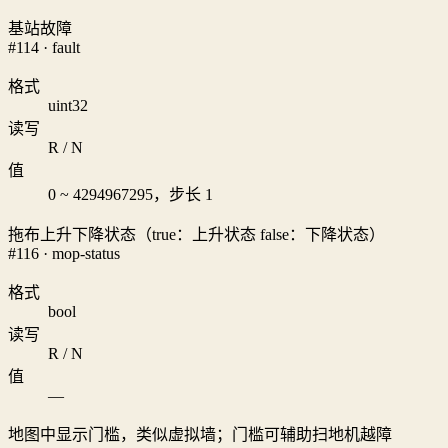
基站故障
#114 · fault
格式
uint32
读写
R / N
值
0 ~ 4294967295，步长 1
拖布上升下降状态（true：上升状态 false：下降状态）
#116 · mop-status
格式
bool
读写
R / N
值
—
地图中显示门槛，类似虚拟墙；门槛可辅助扫地机越障