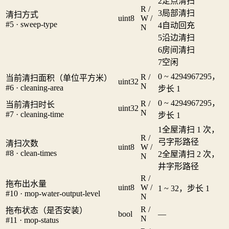
2
定点清扫
R /
3
局部清扫
清扫方式
uint8
W /
#5 · sweep-type
4
自动回充
N
5
沿边清扫
6
房间清扫
7
空闲
0 ~ 4294967295，
R /
当前清扫面积（单位平方米）
uint32
N
#6 · cleaning-area
步长 1
0 ~ 4294967295，
R /
当前清扫时长
uint32
N
#7 · cleaning-time
步长 1
1
全屋清扫 1 次，
R /
弓字形路径
清扫次数
uint8
W /
#8 · clean-times
2
全屋清扫 2 次，
N
井字形路径
R /
拖布出水量
uint8
W /
1 ~ 32，步长 1
#10 · mop-water-output-level
N
R /
拖布状态（是否安装）
bool
—
N
#11 · mop-status