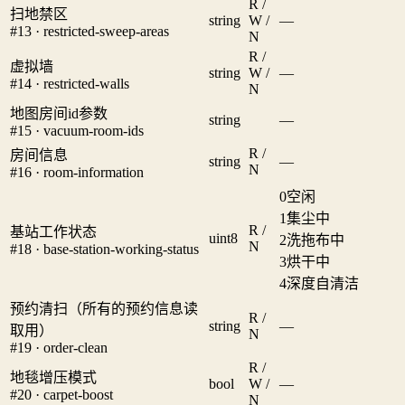
R /
扫地禁区
string
W /
—
#13 · restricted-sweep-areas
N
R /
虚拟墙
string
W /
—
#14 · restricted-walls
N
地图房间id参数
string
—
#15 · vacuum-room-ids
R /
房间信息
string
—
N
#16 · room-information
0
空闲
1
集尘中
R /
基站工作状态
uint8
2
洗拖布中
N
#18 · base-station-working-status
3
烘干中
4
深度自清洁
预约清扫（所有的预约信息读
R /
string
—
取用）
N
#19 · order-clean
R /
地毯增压模式
bool
W /
—
#20 · carpet-boost
N