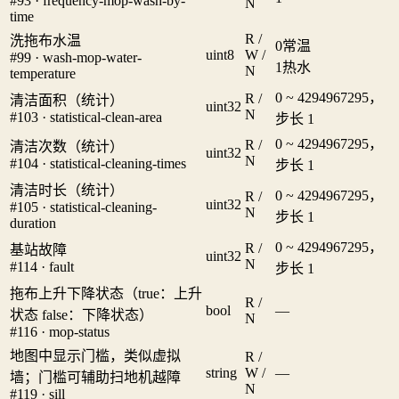
#93 · frequency-mop-wash-by-
N
time
R /
洗拖布水温
0
常温
uint8
W /
#99 · wash-mop-water-
1
热水
N
temperature
0 ~ 4294967295，
R /
清洁面积（统计）
uint32
N
#103 · statistical-clean-area
步长 1
0 ~ 4294967295，
R /
清洁次数（统计）
uint32
N
#104 · statistical-cleaning-times
步长 1
清洁时长（统计）
0 ~ 4294967295，
R /
uint32
#105 · statistical-cleaning-
N
步长 1
duration
0 ~ 4294967295，
R /
基站故障
uint32
N
#114 · fault
步长 1
拖布上升下降状态（true：上升
R /
bool
—
状态 false：下降状态）
N
#116 · mop-status
地图中显示门槛，类似虚拟
R /
string
W /
—
墙；门槛可辅助扫地机越障
N
#119 · sill