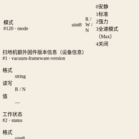
0
安静
1
标准
R /
2
强力
模式
uint8
W /
#120 · mode
3
全速模式
N
（Max）
4
关闭
扫地机额外固件版本信息（设备信息）
#1 · vacuum-frameware-version
格式
string
读写
R / N
值
—
工作状态
#2 · status
格式
uint8