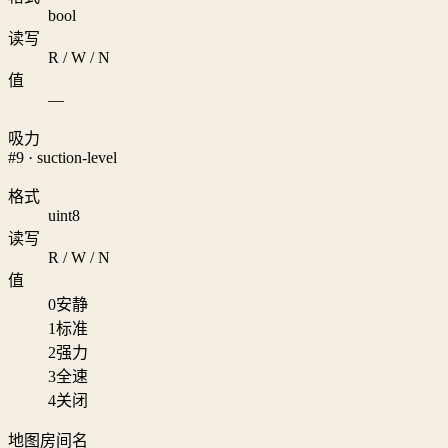
bool
读写
R / W / N
值
—
吸力
#9 · suction-level
格式
uint8
读写
R / W / N
值
0
安静
1
标准
2
强力
3
全速
4
关闭
地图房间名