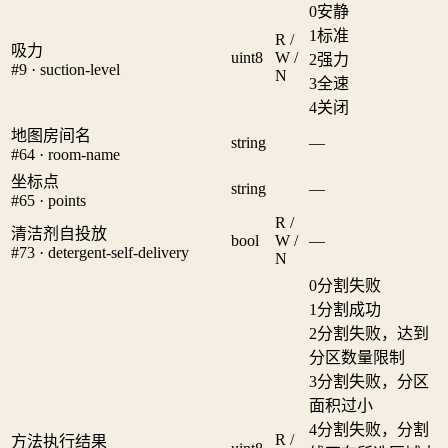
0
安静
1
标准
R /
吸力
uint8
W /
2
强力
#9 · suction-level
N
3
全速
4
关闭
地图房间名
string
—
#64 · room-name
坐标点
string
—
#65 · points
R /
清洁剂自投放
bool
W /
—
#73 · detergent-self-delivery
N
0
分割失败
1
分割成功
2
分割失败，达到
分区数量限制
3
分割失败，分区
面积过小
4
分割失败，分割
R /
方法执行结果