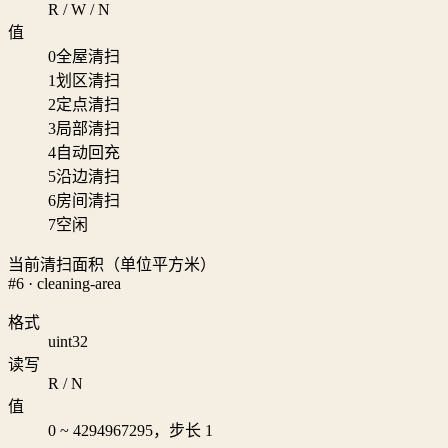
R / W / N
值
0
全屋清扫
1
划区清扫
2
定点清扫
3
局部清扫
4
自动回充
5
沿边清扫
6
房间清扫
7
空闲
当前清扫面积（单位平方米）
#6 · cleaning-area
格式
uint32
读写
R / N
值
0 ~ 4294967295，步长 1