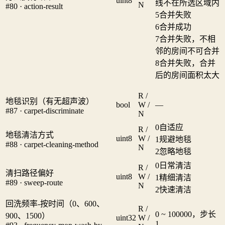
uint8
线不在所选区域内
N
#80 · action-result
5
合并失败
6
合并成功
7
合并失败，不相
邻的房间不可合并
8
合并失败，合并
后的房间面积太大
R /
地毯识别（有无超声波）
bool
W /
—
#87 · carpet-discriminate
N
0
自适应
R /
地毯清洁方式
uint8
W /
1
规避地毯
#88 · carpet-cleaning-method
N
2
忽略地毯
0
日常清洁
R /
清扫路径偏好
uint8
W /
1
精细清洁
#89 · sweep-route
N
2
快速清洁
回洗频率-按时间（0、600、
R /
0 ~ 100000，步长
900、1500）
uint32
W /
1