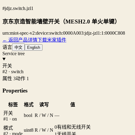
#jdjz.switch.jzl1
京东京造智能墙壁开关（MESH2.0 单火单键）
urn:miot-spec-v2:device:switch:0000A003:jdjz-jzl1:1:0000C808
← 返回产品详情
下载米家插件
语言
中文
English
Service tree
开关
#2 · switch
属性 3
动作 1
Properties
标签
格式
读写
值
开关
bool
R / W / N
—
#1 · on
0
有线和无线开关
模式
uint8
R / W / N
#2 · mode
1
无线开关