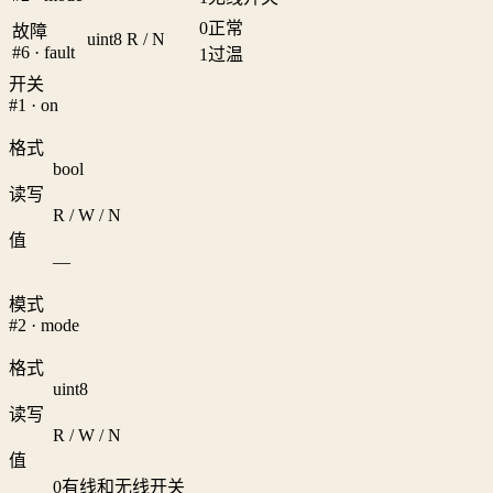
0
正常
故障
uint8
R / N
#6 · fault
1
过温
开关
#1 · on
格式
bool
读写
R / W / N
值
—
模式
#2 · mode
格式
uint8
读写
R / W / N
值
0
有线和无线开关