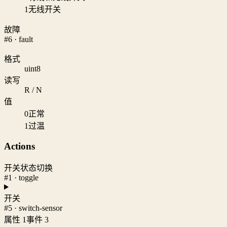
1
无线开关
故障
#6 · fault
格式
uint8
读写
R / N
值
0
正常
1
过温
Actions
开关状态切换
#1 · toggle
开关
#5 · switch-sensor
属性 1
事件 3