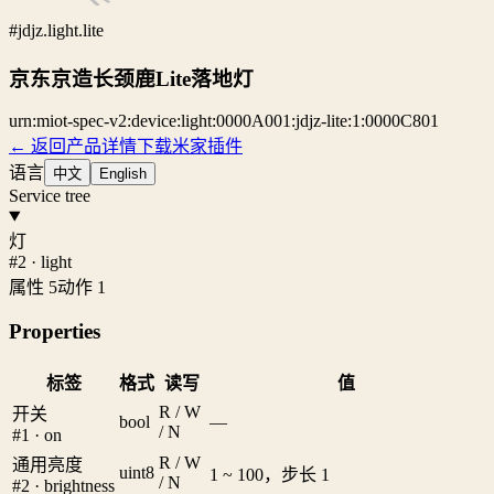
#jdjz.light.lite
京东京造长颈鹿Lite落地灯
urn:miot-spec-v2:device:light:0000A001:jdjz-lite:1:0000C801
← 返回产品详情
下载米家插件
语言
中文
English
Service tree
灯
#2 · light
属性 5
动作 1
Properties
标签
格式
读写
值
R / W
开关
bool
—
/ N
#1 · on
R / W
通用亮度
uint8
1 ~ 100，步长 1
/ N
#2 · brightness