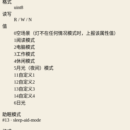
格式
uint8
读写
R / W / N
值
0
空场景（灯不在任何情况模式时，上报该属性值）
1
阅读模式
2
电脑模式
3
工作模式
4
休闲模式
5
月光（夜间）模式
11
自定义1
12
自定义2
13
自定义3
14
自定义4
6
日光
助眠模式
#13 · sleep-aid-mode