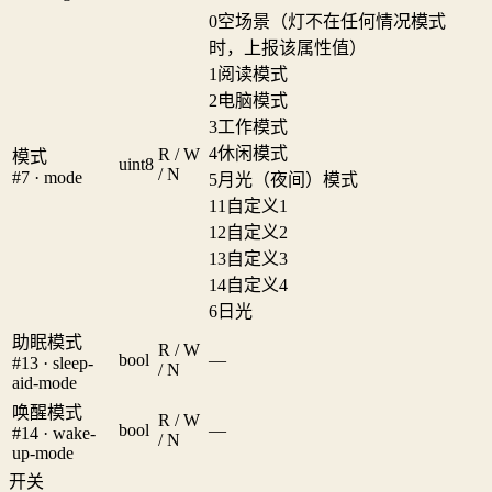
0
空场景（灯不在任何情况模式
时，上报该属性值）
1
阅读模式
2
电脑模式
3
工作模式
4
休闲模式
R / W
模式
uint8
/ N
#7 · mode
5
月光（夜间）模式
11
自定义1
12
自定义2
13
自定义3
14
自定义4
6
日光
助眠模式
R / W
bool
—
#13 · sleep-
/ N
aid-mode
唤醒模式
R / W
bool
—
#14 · wake-
/ N
up-mode
开关