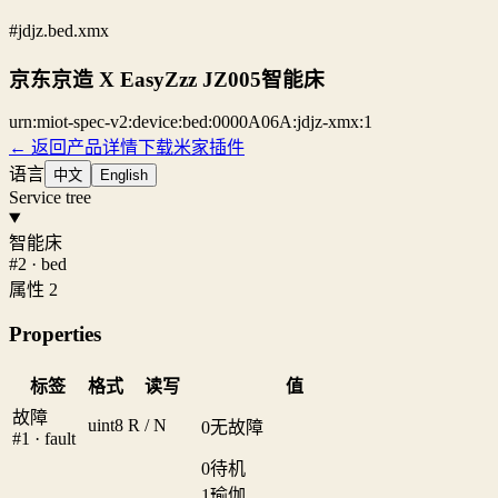
#jdjz.bed.xmx
京东京造 X EasyZzz JZ005智能床
urn:miot-spec-v2:device:bed:0000A06A:jdjz-xmx:1
← 返回产品详情
下载米家插件
语言
中文
English
Service tree
智能床
#2 · bed
属性 2
Properties
标签
格式
读写
值
故障
uint8
R / N
0
无故障
#1 · fault
0
待机
1
瑜伽