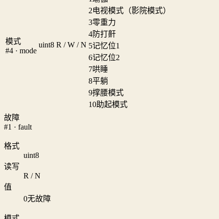
2
电视模式（影院模式）
3
零重力
4
防打鼾
模式
uint8
R / W / N
5
记忆位1
#4 · mode
6
记忆位2
7
哄睡
8
平躺
9
撑腰模式
10
助起模式
故障
#1 · fault
格式
uint8
读写
R / N
值
0
无故障
模式