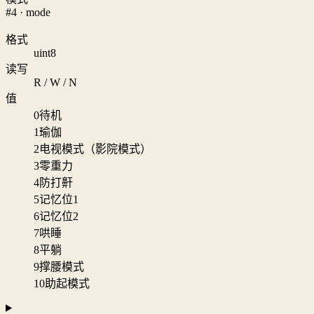
#4 · mode
格式
uint8
读写
R / W / N
值
0
待机
1
瑜伽
2
电视模式（影院模式）
3
零重力
4
防打鼾
5
记忆位1
6
记忆位2
7
哄睡
8
平躺
9
撑腰模式
10
助起模式