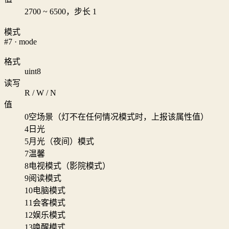
2700 ~ 6500，步长 1
模式
#7 · mode
格式
uint8
读写
R / W / N
值
0
空场景（灯不在任何情况模式时，上报该属性值）
4
日光
5
月光（夜间）模式
7
温馨
8
电视模式（影院模式）
9
阅读模式
10
电脑模式
11
会客模式
12
娱乐模式
13
唤醒模式