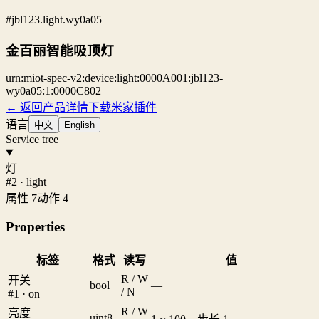
#jbl123.light.wy0a05
金百丽智能吸顶灯
urn:miot-spec-v2:device:light:0000A001:jbl123-
wy0a05:1:0000C802
← 返回产品详情
下载米家插件
语言
中文
English
Service tree
灯
#2 · light
属性 7
动作 4
Properties
标签
格式
读写
值
R / W
开关
bool
—
/ N
#1 · on
R / W
亮度
uint8