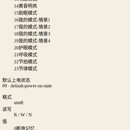
14
黄昏明亮
15
助眠模式
16
我的模式-情景1
17
我的模式-情景2
18
我的模式-情景3
19
我的模式-情景4
20
护眼模式
21
呼吸模式
22
节拍模式
23
节律模式
默认上电状态
#9 · default-power-on-state
格式
uint8
读写
R / W / N
值
0
断电记忆