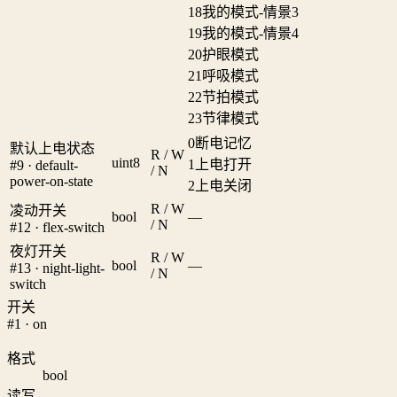
18
我的模式-情景3
19
我的模式-情景4
20
护眼模式
21
呼吸模式
22
节拍模式
23
节律模式
0
断电记忆
默认上电状态
R / W
uint8
1
上电打开
#9 · default-
/ N
power-on-state
2
上电关闭
R / W
凌动开关
bool
—
/ N
#12 · flex-switch
夜灯开关
R / W
bool
—
#13 · night-light-
/ N
switch
开关
#1 · on
格式
bool
读写