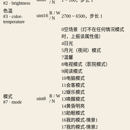
1 ~ 100，步长 1
/ N
#2 · brightness
色温
R / W
uint16
2700 ~ 6500，步长 1
#3 · color-
/ N
temperature
0
空场景（灯不在任何情况模式
时，上报该属性值）
4
日光
5
月光（夜间）模式
7
温馨
8
电视模式（影院模式）
9
阅读模式
10
电脑模式
11
会客模式
12
娱乐模式
R / W
模式
uint8
13
唤醒模式
/ N
#7 · mode
14
黄昏明亮
15
助眠模式
16
我的模式-情景1
17
我的模式-情景2