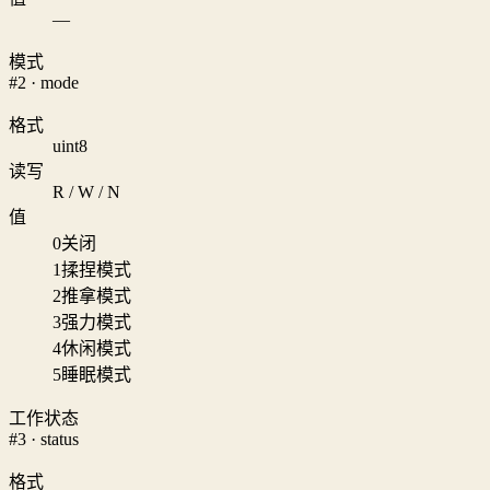
—
模式
#2 · mode
格式
uint8
读写
R / W / N
值
0
关闭
1
揉捏模式
2
推拿模式
3
强力模式
4
休闲模式
5
睡眠模式
工作状态
#3 · status
格式