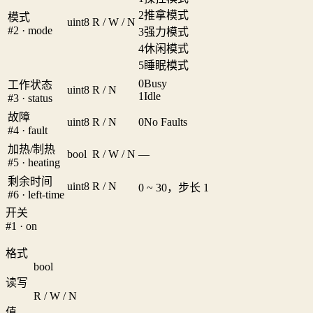
2
推拿模式
模式
uint8
R / W / N
#2 · mode
3
强力模式
4
休闲模式
5
睡眠模式
0
Busy
工作状态
uint8
R / N
1
Idle
#3 · status
故障
uint8
R / N
0
No Faults
#4 · fault
加热/制热
bool
R / W / N
—
#5 · heating
剩余时间
uint8
R / N
0 ~ 30，步长 1
#6 · left-time
开关
#1 · on
格式
bool
读写
R / W / N
值