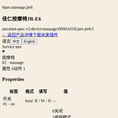
#jare.massage.jre6
佳仁按摩椅JR-E6
urn:miot-spec-v2:device:massage:0000A018:jare-jre6:1
← 返回产品详情
下载米家插件
语言
中文
English
Service tree
按摩椅
#2 · massage
属性 6
动作 1
Properties
标签
格式
读写
值
开关
bool
R / W / N
—
#1 · on
0
关闭
1
揉捏模式