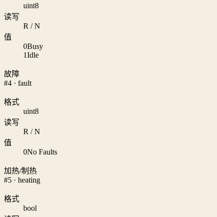
uint8
读写
R / N
值
0
Busy
1
Idle
故障
#4 · fault
格式
uint8
读写
R / N
值
0
No Faults
加热/制热
#5 · heating
格式
bool