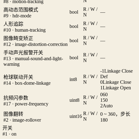
N
#8 · motion-tracking
R / W /
高动态范围模式
bool
—
N
#9 · hdr-mode
R / W /
人形追踪
bool
—
N
#10 · human-tracking
R / W /
图像畸变矫正
bool
—
N
#12 · image-distortion-correction
手动声光报警开关
R / W /
bool
—
#13 · manual-sound-and-light-
N
warning
-1
Linkage Close
R / W /
Def
枪球联动开关
int8
N
0
Linkage Close
#14 · box-dome-linkage
1
Linkage Open
0
60
R / W /
抗频闪参数
uint8
1
50
N
#17 · power-frequency
2
Auto
R / W /
图像翻转
0 ~ 360，步长
uint16
N
#2 · image-rollover
180
开关
#1 · on