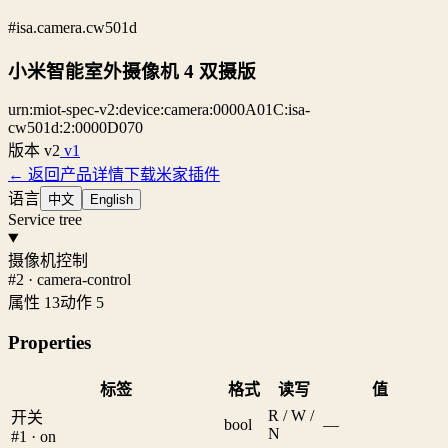
#isa.camera.cw501d
小米智能室外摄像机 4 双摄版
urn:miot-spec-v2:device:camera:0000A01C:isa-
cw501d:2:0000D070
版本
v2
v1
← 返回产品详情
下载米家插件
语言
中文
English
Service tree
摄像机控制
#2 · camera-control
属性 13
动作 5
Properties
标签
格式
读写
值
R / W /
开关
bool
—
N
#1 · on