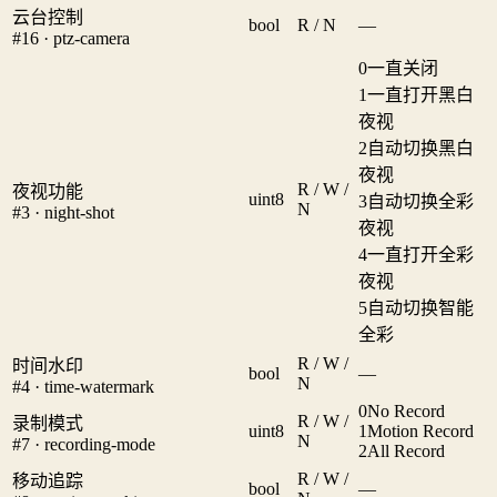
云台控制
bool
R / N
—
#16 · ptz-camera
0
一直关闭
1
一直打开黑白
夜视
2
自动切换黑白
夜视
R / W /
夜视功能
uint8
3
自动切换全彩
N
#3 · night-shot
夜视
4
一直打开全彩
夜视
5
自动切换智能
全彩
R / W /
时间水印
bool
—
N
#4 · time-watermark
0
No Record
R / W /
录制模式
uint8
1
Motion Record
N
#7 · recording-mode
2
All Record
R / W /
移动追踪
bool
—