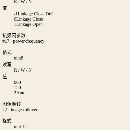
R / W / N
值
-1
Linkage Close Def
0
Linkage Close
1
Linkage Open
抗频闪参数
#17 · power-frequency
格式
uint8
读写
R / W / N
值
0
60
1
50
2
Auto
图像翻转
#2 · image-rollover
格式
uint16