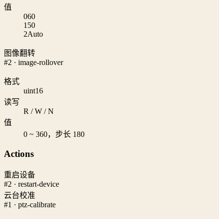
值
0
60
1
50
2
Auto
图像翻转
#2 · image-rollover
格式
uint16
读写
R / W / N
值
0 ~ 360，步长 180
Actions
重启设备
#2 · restart-device
云台校准
#1 · ptz-calibrate