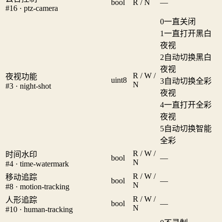
bool
R / N
—
#16 · ptz-camera
0
一直关闭
1
一直打开黑白
夜视
2
自动切换黑白
夜视
R / W /
夜视功能
uint8
3
自动切换全彩
N
#3 · night-shot
夜视
4
一直打开全彩
夜视
5
自动切换智能
全彩
R / W /
时间水印
bool
—
N
#4 · time-watermark
R / W /
移动追踪
bool
—
N
#8 · motion-tracking
R / W /
人形追踪
bool
—
N
#10 · human-tracking