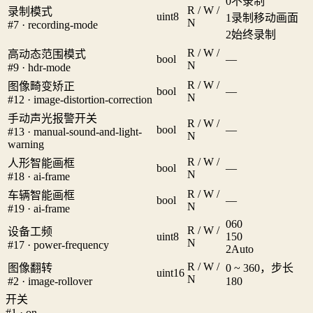
0
不录制
R / W /
录制模式
uint8
1
录制移动画面
N
#7 · recording-mode
2
始终录制
R / W /
高动态范围模式
bool
—
N
#9 · hdr-mode
R / W /
图像畸变矫正
bool
—
N
#12 · image-distortion-correction
手动声光报警开关
R / W /
bool
—
#13 · manual-sound-and-light-
N
warning
R / W /
人形智能画框
bool
—
N
#18 · ai-frame
R / W /
车辆智能画框
bool
—
N
#19 · ai-frame
0
60
R / W /
设备工频
uint8
1
50
N
#17 · power-frequency
2
Auto
R / W /
图像翻转
0 ~ 360，步长
uint16
N
#2 · image-rollover
180
开关
#1 · on