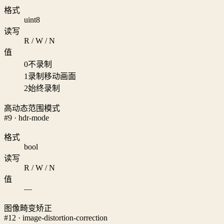
格式
uint8
读写
R / W / N
值
0
不录制
1
录制移动画面
2
始终录制
高动态范围模式
#9 · hdr-mode
格式
bool
读写
R / W / N
值
—
图像畸变矫正
#12 · image-distortion-correction