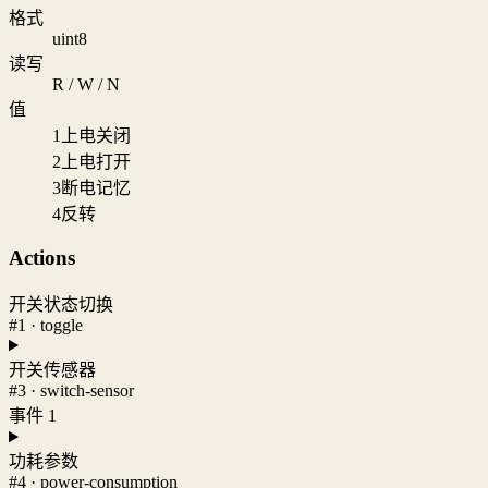
格式
uint8
读写
R / W / N
值
1
上电关闭
2
上电打开
3
断电记忆
4
反转
Actions
开关状态切换
#1 · toggle
开关传感器
#3 · switch-sensor
事件 1
功耗参数
#4 · power-consumption