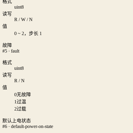
格式
uint8
读写
R / W / N
值
0 ~ 2，步长 1
故障
#5 · fault
格式
uint8
读写
R / N
值
0
无故障
1
过温
2
过载
默认上电状态
#6 · default-power-on-state