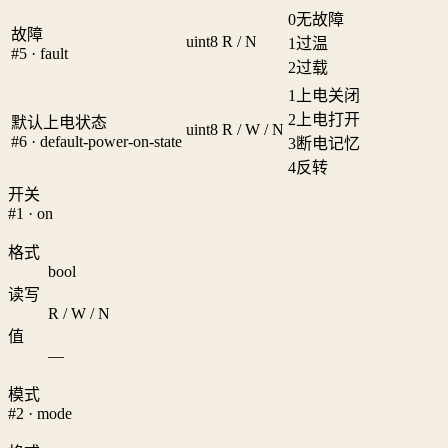
0
无故障
故障
uint8
R / N
1
过温
#5 · fault
2
过载
1
上电关闭
2
上电打开
默认上电状态
uint8
R / W / N
#6 · default-power-on-state
3
断电记忆
4
反转
开关
#1 · on
格式
bool
读写
R / W / N
值
—
模式
#2 · mode