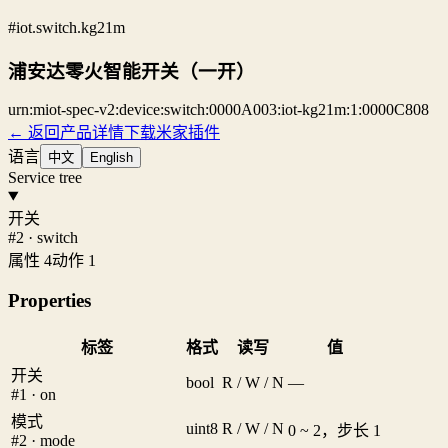
#iot.switch.kg21m
浦安达零火智能开关（一开）
urn:miot-spec-v2:device:switch:0000A003:iot-kg21m:1:0000C808
← 返回产品详情
下载米家插件
语言
中文
English
Service tree
开关
#2 · switch
属性 4
动作 1
Properties
标签
格式
读写
值
开关
bool
R / W / N
—
#1 · on
模式
uint8
R / W / N
0 ~ 2，步长 1
#2 · mode