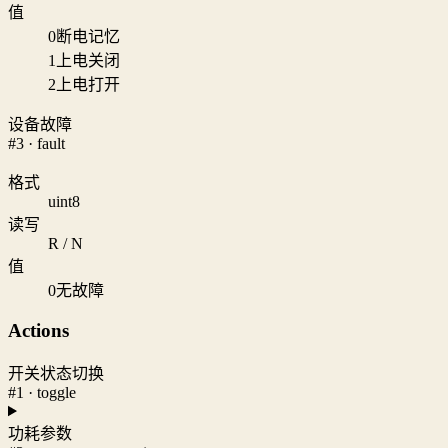
值
0
断电记忆
1
上电关闭
2
上电打开
设备故障
#3 · fault
格式
uint8
读写
R / N
值
0
无故障
Actions
开关状态切换
#1 · toggle
功耗参数