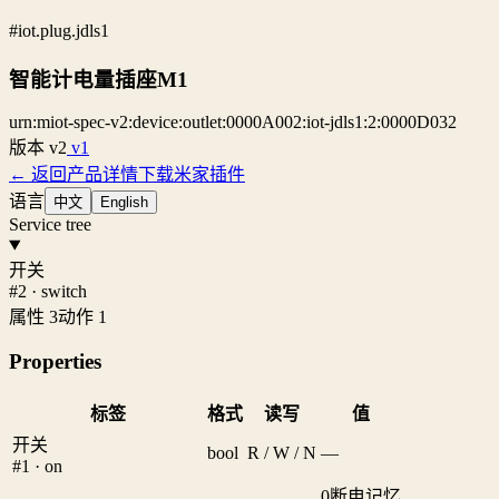
#iot.plug.jdls1
智能计电量插座M1
urn:miot-spec-v2:device:outlet:0000A002:iot-jdls1:2:0000D032
版本
v2
v1
← 返回产品详情
下载米家插件
语言
中文
English
Service tree
开关
#2 · switch
属性 3
动作 1
Properties
标签
格式
读写
值
开关
bool
R / W / N
—
#1 · on
0
断电记忆