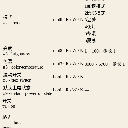
1
阅读模式
2
影院模式
模式
uint8
R / W / N
3
温馨
#2 · mode
4
夜灯
5
冬暖
6
夏凉
亮度
uint8
R / W / N
1 ~ 100，步长 1
#3 · brightness
色温
uint32
R / W / N
3000 ~ 5700，步长 1
#5 · color-temperature
凌动开关
bool
R / W / N
—
#8 · flex-switch
默认上电状态
bool
R / W / N
—
#9 · default-power-on-state
开关
#1 · on
格式
bool