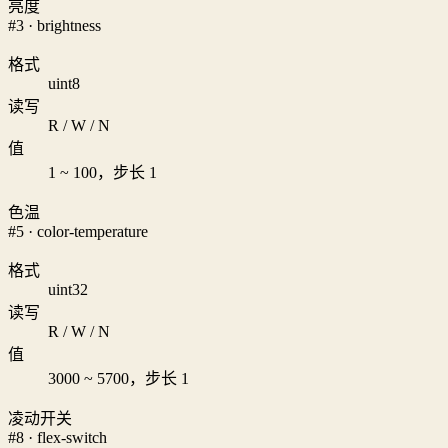
亮度
#3 · brightness
格式
uint8
读写
R / W / N
值
1 ~ 100，步长 1
色温
#5 · color-temperature
格式
uint32
读写
R / W / N
值
3000 ~ 5700，步长 1
凌动开关
#8 · flex-switch