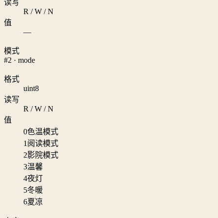
读写
R / W / N
值
—
模式
#2 · mode
格式
uint8
读写
R / W / N
值
0
色温模式
1
阅读模式
2
影院模式
3
温馨
4
夜灯
5
冬暖
6
夏凉