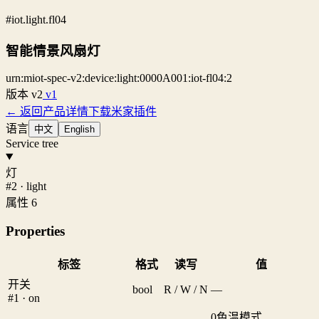
#iot.light.fl04
智能情景风扇灯
urn:miot-spec-v2:device:light:0000A001:iot-fl04:2
版本
v2
v1
← 返回产品详情
下载米家插件
语言
中文
English
Service tree
灯
#2 · light
属性 6
Properties
标签
格式
读写
值
开关
bool
R / W / N
—
#1 · on
0
色温模式