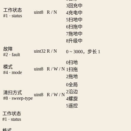
3
回充中
工作状态
uint8
R / N
4
充电中
#1 · status
5
扫地中
6
扫拖中
7
拖地中
8
升级中
故障
uint32
R / N
0 ~ 3000，步长 1
#2 · fault
0
扫地
模式
uint8
R / W / N
1
扫拖
#4 · mode
2
拖地
0
全局
2
沿边
清扫方式
uint8
R / W / N
#8 · sweep-type
4
螺旋
5
遥控
工作状态
#1 · status
格式