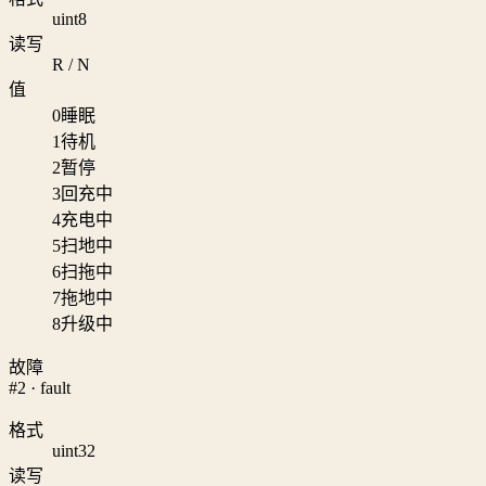
uint8
读写
R / N
值
0
睡眠
1
待机
2
暂停
3
回充中
4
充电中
5
扫地中
6
扫拖中
7
拖地中
8
升级中
故障
#2 · fault
格式
uint32
读写