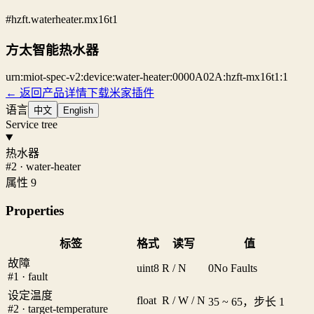
#hzft.waterheater.mx16t1
方太智能热水器
urn:miot-spec-v2:device:water-heater:0000A02A:hzft-mx16t1:1
← 返回产品详情
下载米家插件
语言
中文
English
Service tree
热水器
#2 · water-heater
属性 9
Properties
标签
格式
读写
值
故障
uint8
R / N
0
No Faults
#1 · fault
设定温度
float
R / W / N
35 ~ 65，步长 1
#2 · target-temperature