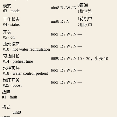
0
普通
模式
uint8
R / W / N
#3 · mode
1
增容洗
1
待机中
工作状态
uint8
R / N
#4 · status
2
用水中
开关
bool
R / W / N
—
#5 · on
热水循环
bool
R / W / N
—
#10 · hot-water-recirculation
预热时长
uint8
R / W / N
10 ~ 30，步长 10
#14 · preheat-time
水控预热
bool
R / W / N
—
#18 · water-control-preheat
增压开关
bool
R / W / N
—
#25 · boost
故障
#1 · fault
格式
uint8