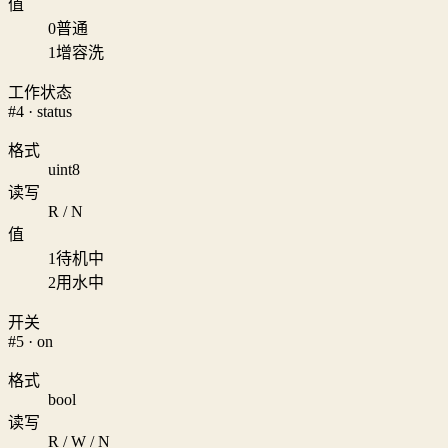
值
0
普通
1
增容洗
工作状态
#4 · status
格式
uint8
读写
R / N
值
1
待机中
2
用水中
开关
#5 · on
格式
bool
读写
R / W / N