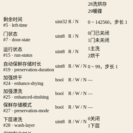
28
洗烘存
29
暖碟
剩余时间
uint32
R / N
0 ~ 142560，步长 1
#5 · left-time
0
门已关闭
门状态
uint8
R / N
#7 · door-state
1
门未关闭
1
主洗
运行状态
uint8
R / N
#15 · run-status
2
烘干
自动保鲜存储时长
uint8
R / W / N
0 ~ 99，步长 1
#19 · preservation-duration
加强烘干
bool
R / W / N
—
#24 · enhance-drying
加强漂洗
bool
R / W / N
—
#25 · enhanced-rinshing
保鲜存储模式
bool
R / W / N
—
#27 · preservation-mode
0
关闭
下层速洗
uint8
R / W / N
#28 · wash-layer
1
下层