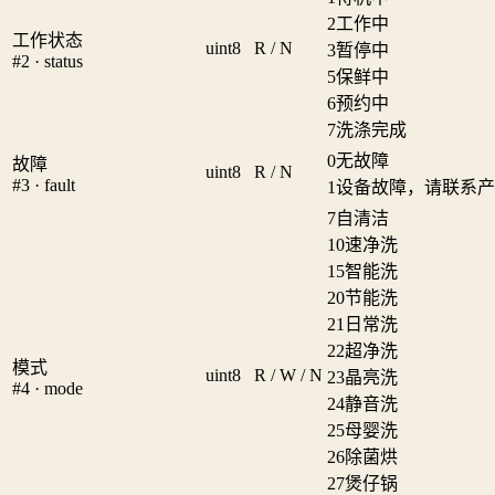
2
工作中
工作状态
uint8
R / N
3
暂停中
#2 · status
5
保鲜中
6
预约中
7
洗涤完成
0
无故障
故障
uint8
R / N
#3 · fault
1
设备故障，请联系产
7
自清洁
10
速净洗
15
智能洗
20
节能洗
21
日常洗
22
超净洗
模式
uint8
R / W / N
23
晶亮洗
#4 · mode
24
静音洗
25
母婴洗
26
除菌烘
27
煲仔锅