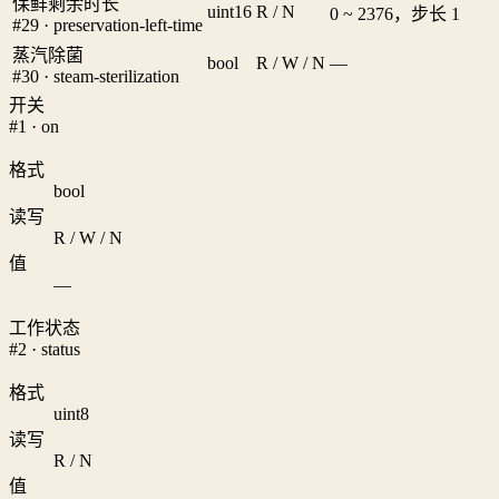
保鲜剩余时长
uint16
R / N
0 ~ 2376，步长 1
#29 · preservation-left-time
蒸汽除菌
bool
R / W / N
—
#30 · steam-sterilization
开关
#1 · on
格式
bool
读写
R / W / N
值
—
工作状态
#2 · status
格式
uint8
读写
R / N
值