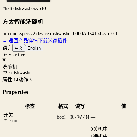
#hzft.dishwasher.vp10
方太智能洗碗机
urn:miot-spec-v2:device:dishwasher:0000A034:hzft-vp10:1
← 返回产品详情
下载米家插件
语言
中文
English
Service tree
洗碗机
#2 · dishwasher
属性 14
动作 5
Properties
标签
格式
读写
值
开关
bool
R / W / N
—
#1 · on
0
关机中
1
待机中