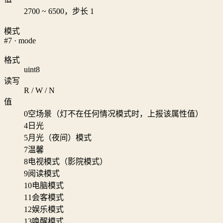
2700 ~ 6500，步长 1
模式
#7 · mode
格式
uint8
读写
R / W / N
值
0
空场景（灯不在任何情况模式时，上报该属性值）
4
日光
5
月光（夜间）模式
7
温馨
8
电视模式（影院模式）
9
阅读模式
10
电脑模式
11
会客模式
12
娱乐模式
13
唤醒模式