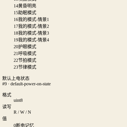
14
黄昏明亮
15
助眠模式
16
我的模式-情景1
17
我的模式-情景2
18
我的模式-情景3
19
我的模式-情景4
20
护眼模式
21
呼吸模式
22
节拍模式
23
节律模式
默认上电状态
#9 · default-power-on-state
格式
uint8
读写
R / W / N
值
0
断电记忆