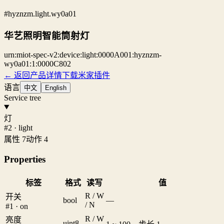
#hyznzm.light.wy0a01
华艺照明智能筒射灯
urn:miot-spec-v2:device:light:0000A001:hyznzm-
wy0a01:1:0000C802
← 返回产品详情
下载米家插件
语言
中文
English
Service tree
灯
#2 · light
属性 7
动作 4
Properties
标签
格式
读写
值
R / W
开关
bool
—
/ N
#1 · on
R / W
亮度
uint8