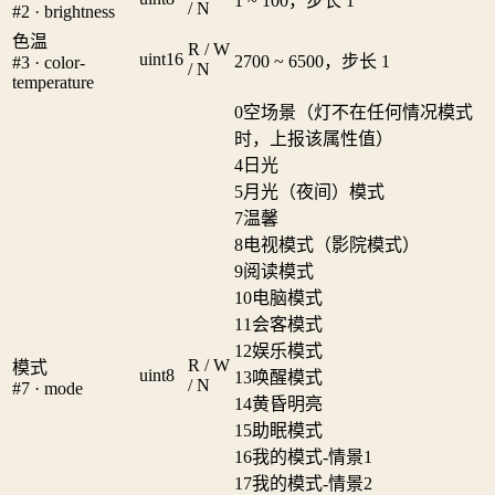
1 ~ 100，步长 1
/ N
#2 · brightness
色温
R / W
uint16
2700 ~ 6500，步长 1
#3 · color-
/ N
temperature
0
空场景（灯不在任何情况模式
时，上报该属性值）
4
日光
5
月光（夜间）模式
7
温馨
8
电视模式（影院模式）
9
阅读模式
10
电脑模式
11
会客模式
12
娱乐模式
R / W
模式
uint8
13
唤醒模式
/ N
#7 · mode
14
黄昏明亮
15
助眠模式
16
我的模式-情景1
17
我的模式-情景2