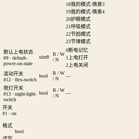
18
我的模式-情景3
19
我的模式-情景4
20
护眼模式
21
呼吸模式
22
节拍模式
23
节律模式
0
断电记忆
默认上电状态
R / W
uint8
1
上电打开
#9 · default-
/ N
power-on-state
2
上电关闭
R / W
凌动开关
bool
—
/ N
#12 · flex-switch
夜灯开关
R / W
bool
—
#13 · night-light-
/ N
switch
开关
#1 · on
格式
bool
读写