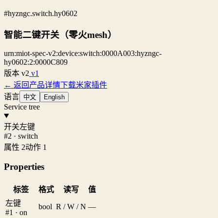
#hyzngc.switch.hy0602
智能二键开关（零火mesh）
urn:miot-spec-v2:device:switch:0000A003:hyzngc-
hy0602:2:0000C809
版本
v2
v1
← 返回产品详情
下载米家插件
语言
中文
English
Service tree
开关左键
#2 · switch
属性 2
动作 1
Properties
标签
格式
读写
值
左键
bool
R / W / N
—
#1 · on